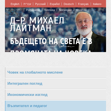
English
עברית
Pусский
Español
Deutsch
Français
Italiano
Portuguese
Svenska
Norwegian
Hrvatski
Д-Р МИХАЕЛ
ЛАЙТМАН
БЪДЕЩЕТО НА СВЕТА Е В
ПРОМЯНАТА НА ЧОВЕКА
Човек на глобалното мислене
Интегрален поглед
Икономически изглед
Възпитател и педагог