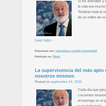
Si los animales y 
la vida era mucho
Tendrían toda la 
de un millón de e
Leer más ›
naturaleza
cambio humanidad
Etiquetado con:
,
News
Publicado en:
La supervivencia del más apto
nosotros mismos
Posted on
septiembre 24, 2020
Cada día que pasa
crecientes tensi
el enemigo es el q
o el privilegiado