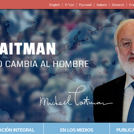
English
עברית
Pусский
Italiano
Deutsch
Fr
LAITMAN
O CAMBIA AL HOMBRE
CIÓN INTEGRAL
EN LOS MEDIOS
PUBLICA