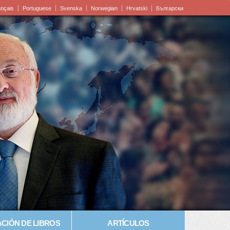
ançais
Portuguese
Svenska
Norwegian
Hrvatski
Български
CIÓN DE LIBROS
ARTÍCULOS