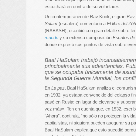
escuchará en contra de su voluntad».
Un contemporáneo de Rav Kook, el gran Rav
Sulam
(escalera) comentario a
El libro del Zó
(RABASH), escribió con gran detalle sobre t
mundo
y su extensa composición
Escritos de
donde expresó sus puntos de vista sobre event
Baal HaSulam trabajó incansablemente
principalmente sus advertencias. Publ
que se ocupaba únicamente de asuntos
la Segunda Guerra Mundial, los confl
En
La paz
, Baal HaSulam analiza el comunismo
en 1932, ya estaba convencido del colapso fi
pasó en Rusia: en lugar de elevarse y superar 
vez más». Ten en cuenta que, en 1932, escrib
“Ahora”, continúa, “no sólo no protegen la vid
capitalistas, ni siquiera pueden asegurar su p
Baal HaSulam explica que esto sucedió porque