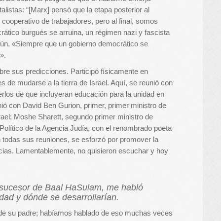
listas: “[Marx] pensó que la etapa posterior al
 cooperativo de trabajadores, pero al final, somos
crático burgués se arruina, un régimen nazi y fascista
 aún, «Siempre que un gobierno democrático se
».
re sus predicciones. Participó físicamente en
s de mudarse a la tierra de Israel. Aquí, se reunió con
cerlos de que incluyeran educación para la unidad en
nió con David Ben Gurion, primer, primer ministro de
srael; Moshe Sharett, segundo primer ministro de
 Político de la Agencia Judía, con el renombrado poeta
todas sus reuniones, se esforzó por promover la
ncias. Lamentablemente, no quisieron escuchar y hoy
 sucesor de Baal HaSulam, me habló
ad y dónde se desarrollarían.
 de su padre; habíamos hablado de eso muchas veces