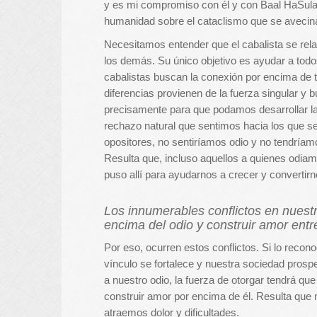
y es mi compromiso con él y con Baal HaSulam
humanidad sobre el cataclismo que se avecin
Necesitamos entender que el cabalista se rel
los demás. Su único objetivo es ayudar a todos
cabalistas buscan la conexión por encima de 
diferencias provienen de la fuerza singular y
precisamente para que podamos desarrollar la
rechazo natural que sentimos hacia los que s
opositores, no sentiríamos odio y no tendríamo
Resulta que, incluso aquellos a quienes odiam
puso allí para ayudarnos a crecer y converti
Los innumerables conflictos en nuest
encima del odio y construir amor entr
Por eso, ocurren estos conflictos. Si lo reco
vínculo se fortalece y nuestra sociedad pro
a nuestro odio, la fuerza de otorgar tendrá qu
construir amor por encima de él. Resulta que
atraemos dolor y dificultades.