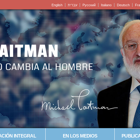
English
עברית
Pусский
Italiano
Deutsch
Fr
LAITMAN
O CAMBIA AL HOMBRE
CIÓN INTEGRAL
EN LOS MEDIOS
PUBLICA