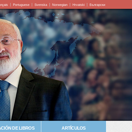
ançais
Portuguese
Svenska
Norwegian
Hrvatski
Български
CIÓN DE LIBROS
ARTÍCULOS