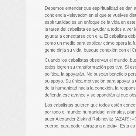
Debemos entender que espiritualidad es dar, a
conciencia «elevado» en el que te vuelves distan
espiritualidad es un enfoque de la vida en est
la tarea del cabalista es ayudar a todos a ver 
ayudar a conectarse con ella. El cabalista deb
como un medio para explicar cómo opera la fu
gente dirija su vida, busque conexión con el Cr
Cuando los cabalistas observan el mundo, bus
todos logren su transformación positiva. Si e
política, la apoyarán. No buscan beneficio per
su apoyo. Su única motivación para apoyar a u
de la humanidad hacia la conexión, la responsa
defienda ese avance y se opondrán al que obs
L
os cabalistas quieren que todos estén conec
por todo
el mundo: humanidad, animales, plan
autor Alexander Ziskind Rabinovitz (AZAR): «
cuerpo, para poder abrazarl
a
a tod
a
«. Esta es 