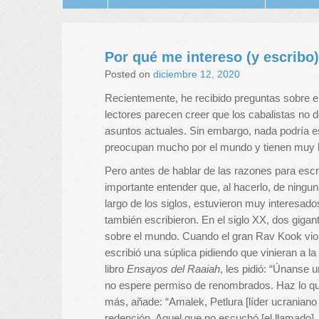
Por qué me intereso (y escribo
Posted on
diciembre 12, 2020
Recientemente, he recibido preguntas sobre e
lectores parecen creer que los cabalistas no d
asuntos actuales. Sin embargo, nada podría es
preocupan mucho por el mundo y tienen muy 
Pero antes de hablar de las razones para escri
importante entender que, al hacerlo, de ningu
largo de los siglos, estuvieron muy interesado
también escribieron. En el siglo XX, dos giga
sobre el mundo. Cuando el gran Rav Kook vio qu
escribió una súplica pidiendo que vinieran a la
libro
Ensayos del Raaiah
, les pidió: “Únanse 
no espere permiso de renombrados. Haz lo qu
más, añade: “Amalek, Petlura [líder ucraniano a
redención. Aquel que no escuchó [el llamado