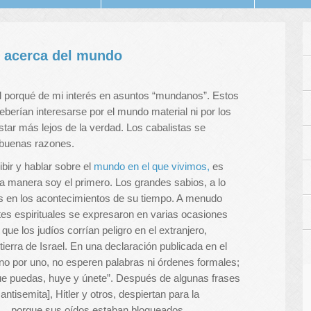
) acerca del mundo
l porqué de mi interés en asuntos “mundanos”. Estos
eberían interesarse por el mundo material ni por los
tar más lejos de la verdad. Los cabalistas se
buenas razones.
bir y hablar sobre el
mundo en el que vivimos,
es
na manera soy el primero. Los grandes sabios, a lo
s ​​en los acontecimientos de su tiempo. A menudo
ntes espirituales se expresaron en varias ocasiones
e los judíos corrían peligro en el extranjero,
 tierra de Israel. En una declaración publicada en el
uno por uno, no esperen palabras ni órdenes formales;
e puedas, huye y únete”. Después de algunas frases
ntisemita], Hitler y otros, despiertan para la
] … porque sus oídos estaban bloqueados …