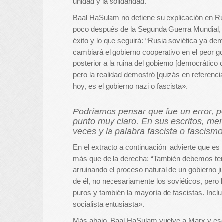
unidad y la solidaridad.
Baal HaSulam no detiene su explicación en R
poco después de la Segunda Guerra Mundial,
éxito y lo que seguirá: “Rusia soviética ya d
cambiará el gobierno cooperativo en el peor g
posterior a la ruina del gobierno [democrático c
pero la realidad demostró [quizás en referenci
hoy, es el gobierno nazi o fascista».
Podríamos pensar que fue un error, p
punto muy claro. En sus escritos, men
veces y la palabra fascista o fascismo
En el extracto a continuación, advierte que es 
más que de la derecha: “También debemos ten
arruinando el proceso natural de un gobierno ju
de él, no necesariamente los soviéticos, pero 
puros y también la mayoría de fascistas. Inclus
socialista entusiasta».
Más abajo, Baal HaSulam vuelve a Marx y escr