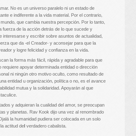
mar. No es un universo paralelo ni un estado de
te e indiferente a la vida material. Por el contrario,
e mundo, que cambia nuestra percepción. Por lo tanto,
la fuerza de la acción detrás de lo que sucede y
e interesarse y escribir sobre asuntos de actualidad,
erza que da -el Creador- y aconsejar para que la
eador y logre felicidad y confianza en la vida.
can la forma más fácil, rápida y agradable para que
so requiere apoyar determinada entidad o dirección
sonal ni ningún otro motivo oculto, como resultado de
na entidad u organización, política o no, es el avance
bilidad mutua y la solidaridad. Apoyarán al que
taculice.
tados y adquieran la cualidad del amor, se preocupan
tas y planetas. Rav Kook dijo una vez al renombrado
Ojalá la humanidad pudiera ser colocada en un solo
la actitud de
l
verdadero cabalista.