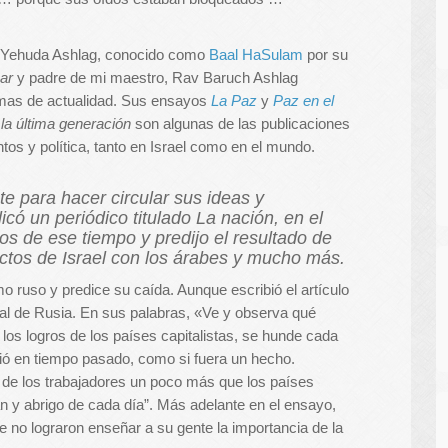
 Yehuda Ashlag, conocido como
Baal HaSulam
por su
har
y padre de mi maestro, Rav Baruch Ashlag
emas de actualidad. Sus ensayos
La Paz
y
Paz en el
 la última generación
son algunas de las publicaciones
os y política, tanto en Israel como en el mundo.
 para hacer circular sus ideas y
icó un periódico titulado
La nación
, en el
 de ese tiempo y predijo el resultado de
ictos de Israel con los árabes y mucho más.
 ruso y predice su caída. Aunque escribió el artículo
nal de Rusia. En sus palabras, «Ve y observa qué
los logros de los países capitalistas, se hunde cada
ió en tiempo pasado, como si fuera un hecho.
a de los trabajadores un poco más que los países
an y abrigo de cada día”. Más adelante en el ensayo,
 no lograron enseñar a su gente la importancia de la