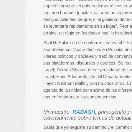
específicamente en países democráticos capita
régimen burgués [capitalista] sería un régimen
testigos vivientes de que, si el gobierno demo
se levantaría rápidamente en su lugar”. Peor
arruine, un régimen fascista y nazi lo heredará
Baal HaSulam no se conformó con escribir sob
asambleas políticas y desfiles en Polonia, ante
líderes políticos y sociales y trató de conven
sus plataformas, discursos y escritos. Se reu
Israel; Zalman Shazar, tercer presidente de I
Israel; Haim Arlosoroff, jefe del Departamento
Hayim Nahman Bialik y con muchos otros. En 
agenda de la unidad por encima de las difere
nos enfrentamos a las consecuencias.
Mi maestro,
RABASH,
primogénito y
extensamente sobre temas de actualid
Sabía que yo seguiría su camino y el camino