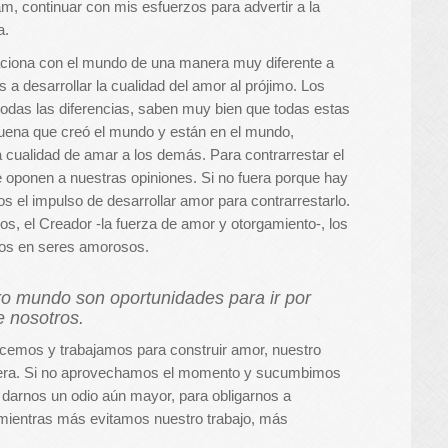
, continuar con mis esfuerzos para advertir a la
a.
aciona con el mundo de una manera muy diferente a
 a desarrollar la cualidad del amor al prójimo.
Los
todas las diferencias, saben muy bien que todas estas
 buena que creó el mundo y están en el mundo,
 cualidad de amar a los demás. Para contrarrestar el
e oponen a nuestras opiniones. Si no fuera porque hay
s el impulso de desarrollar amor para contrarrestarlo.
os, el Creador -la fuerza de amor y otorgamiento-, los
rnos en seres amorosos.
ro mundo son oportunidades para ir por
e nosotros.
nocemos y trabajamos para construir amor, nuestro
spera. Si no aprovechamos el momento y sucumbimos
e darnos un odio aún mayor, para obligarnos a
 mientras más evitamos nuestro trabajo, más