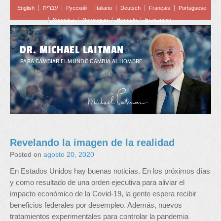
English
עברית
Pусский
Italiano
Deutsch
Français
Portuguese
Svenska
Norwegian
Hrvatski
Български
DR. MICHAEL LAITMAN
PARA CAMBIAR EL MUNDO CAMBIA AL HOMBRE
Revelando la imagen de la realidad
Posted on
agosto 20, 2020
En Estados Unidos hay buenas noticias. En los próximos días
y como resultado de una orden ejecutiva para aliviar el
impacto económico de la Covid-19, la gente espera recibir
beneficios federales por desempleo. Además, nuevos
tratamientos experimentales para controlar la pandemia