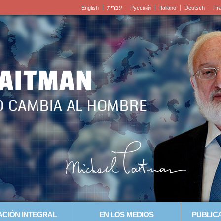
English
עברית
Pусский
Italiano
Deutsch
Fr
LAITMAN
O CAMBIA AL HOMBRE
CIÓN INTEGRAL
EN LOS MEDIOS
PUBLICA