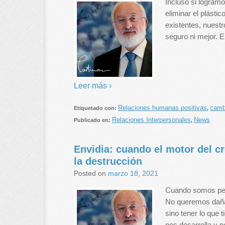
Incluso si logram
eliminar el plásti
existentes, nuest
seguro ni mejor. 
Leer más ›
Relaciones humanas positivas
camb
Etiquetado con:
,
Relaciones Interpersonales
News
Publicado en:
,
Envidia: cuando el motor del c
la destrucción
Posted on
marzo 18, 2021
Cuando somos peq
No queremos dañar
sino tener lo que 
nos desarrolla y 