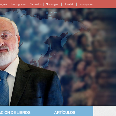
ançais
Portuguese
Svenska
Norwegian
Hrvatski
Български
CIÓN DE LIBROS
ARTÍCULOS