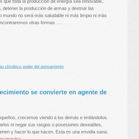
os que toda la producción de energía sea renovable,
co, detener la producción de armas y destruir las
ro mundo no será más saludable ni más limpio ni más
…
Encontraremos otras formas
io climático
poder del pensamiento
,
recimiento se convierte en agente de
ueños, crecemos viendo a los demás e imitándolos.
los ni negar sus rasgos o posesiones deseables,
tienen y hacer lo que hacen. Esta es una envidia sana;
…
nos impulsa