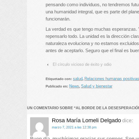
pensando como individuos, no tendremos futu
una humanidad integral, que es parte del plane
funcionarán.
La verdad es que tengo muchas esperanzas. V
repensarlo todo. La unidad es la dirección cla
naturaleza evoluciona y no estamos excluidos
antes de aceptarlo. Seguro que el final es buen
‹
El círculo vicioso de éxito y odio
salud
Relaciones humanas positiva
Etiquetado con:
,
News
Salud y bienestar
Publicado en:
,
UN COMENTARIO SOBRE “
AL BORDE DE LA DESESPERACIÓ
Rosa María Lomeli Delgado
dice:
marzo 7, 2021 a las 12:38 pm
Buen día, muchísimas gracias sus correos. Son u