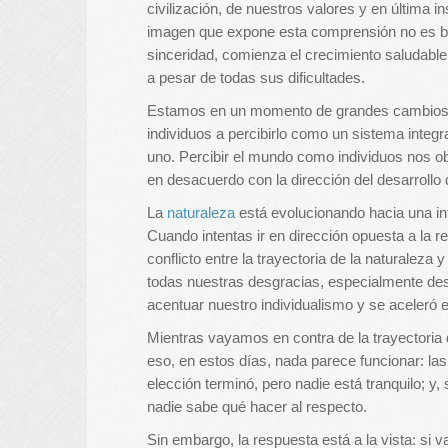
civilización, de nuestros valores y en última
imagen que expone esta comprensión no es bon
sinceridad, comienza el crecimiento saludabl
a pesar de todas sus dificultades.
Estamos en un momento de grandes cambios;
individuos a percibirlo como un sistema integ
uno. Percibir el mundo como individuos nos obl
en desacuerdo con la dirección del desarrollo 
La
naturaleza
está evolucionando hacia una in
Cuando intentas ir en dirección opuesta a la 
conflicto entre la trayectoria de la naturaleza
todas nuestras desgracias, especialmente de
acentuar nuestro individualismo y se aceleró 
Mientras vayamos en contra de la trayectoria 
eso, en estos días, nada parece funcionar: las
elección terminó, pero nadie está tranquilo; y,
nadie sabe qué hacer al respecto.
Sin embargo, la respuesta está a la vista: si