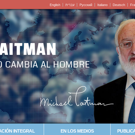
English
עברית
Pусский
Italiano
Deutsch
Fr
LAITMAN
O CAMBIA AL HOMBRE
CIÓN INTEGRAL
EN LOS MEDIOS
PUBLICA