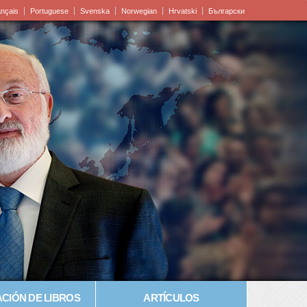
ançais
Portuguese
Svenska
Norwegian
Hrvatski
Български
CIÓN DE LIBROS
ARTÍCULOS