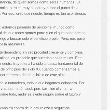
 instancia, de quién somos como seres humanos. La
ita, pero es muy sincera y desde el punto de la
e. Por eso, creo que nuestro tiempo es tan asombroso,
 estamos pasando de percibir el mundo como
ral del que todos somos parte y en el que todos somos
igó a buscar sólo el beneficio propio. Pero, nos puso
de la naturaleza.
terdependencia y reciprocidad creciente y compleja.
realidad, es probable que sucedan cosas malas. Este
 y nuestra trayectoria ha sido la causa fundamental de
sde principios del siglo XX cuando comenzamos a
enormemente desde el inicio de este siglo.
de la naturaleza, todo lo que hagamos colapsará. Por
 vacunas están aquí, pero también el virus; la
 sobre todo, nadie se siente seguro sobre el futuro y
 vamos en contra de la naturaleza y seguimos