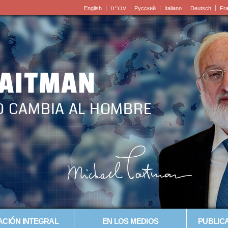
English
עברית
Pусский
Italiano
Deutsch
Fr
LAITMAN
O CAMBIA AL HOMBRE
CIÓN INTEGRAL
EN LOS MEDIOS
PUBLICA