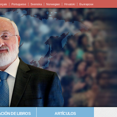
ançais
Portuguese
Svenska
Norwegian
Hrvatski
Български
CIÓN DE LIBROS
ARTÍCULOS