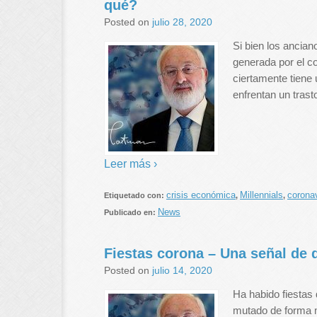
qué?
Posted on
julio 28, 2020
Si bien los ancia
generada por el c
ciertamente tiene 
enfrentan un trast
Leer más ›
crisis económica
Millennials
corona
Etiquetado con:
,
,
News
Publicado en:
Fiestas corona – Una señal de
Posted on
julio 14, 2020
Ha habido fiestas
mutado de forma m