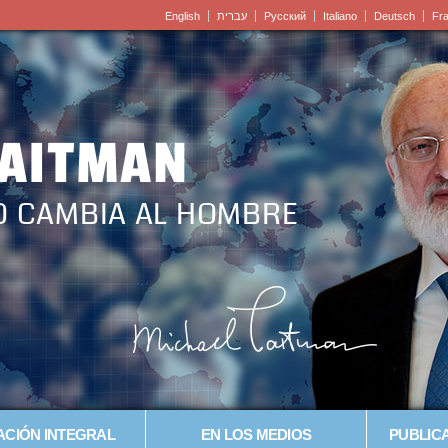
English
עברית
Pусский
Italiano
Deutsch
Fr
LAITMAN
O CAMBIA AL HOMBRE
CIÓN INTEGRAL
EN LOS MEDIOS
PUBLICA