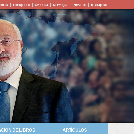
ançais
Portuguese
Svenska
Norwegian
Hrvatski
Български
CIÓN DE LIBROS
ARTÍCULOS