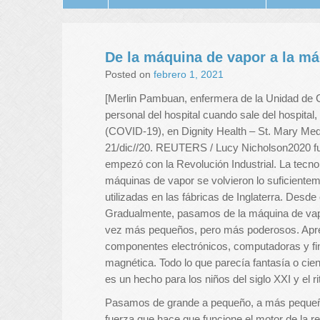
De la máquina de vapor a la má
Posted on
febrero 1, 2021
[Merlin Pambuan, enfermera de la Unidad de C
personal del hospital cuando sale del hospit
(COVID-19), en Dignity Health – St. Mary Med
21/dic//20. REUTERS / Lucy Nicholson
2020 f
empezó con la Revolución Industrial. La tecn
máquinas de vapor se volvieron lo suficienteme
utilizadas en las fábricas de Inglaterra. Desde
Gradualmente, pasamos de la máquina de vapo
vez más pequeños, pero más poderosos. Apren
componentes electrónicos, computadoras y fi
magnética.
Todo lo que parecía fantasía o cien
es un hecho para los niños del siglo XXI y el 
Pasamos de grande a pequeño, a más pequeño,
fuerza que hace que funcione el motor de la r