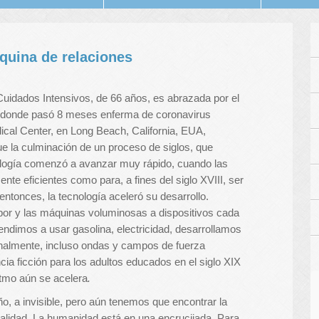
quina de relaciones
uidados Intensivos, de 66 años, es abrazada por el
al, donde pasó 8 meses enferma de coronavirus
ical Center, en Long Beach, California, EUA,
ue la culminación de un proceso de siglos, que
ología comenzó a avanzar muy rápido, cuando las
nte eficientes como para, a fines del siglo XVIII, ser
 entonces, la tecnología aceleró su desarrollo.
r y las máquinas voluminosas a dispositivos cada
dimos a usar gasolina, electricidad, desarrollamos
nalmente, incluso ondas y campos de fuerza
cia ficción para los adultos educados en el siglo XIX
ritmo aún se acelera
.
 a invisible, pero aún tenemos que encontrar la
ealidad. La humanidad está en una encrucijada. Para