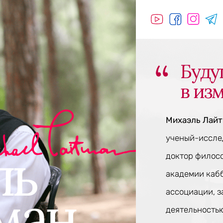
Буду
в из
Михаэль Лай
ученый-исслед
доктор филос
академии каб
ассоциации, 
деятельностью