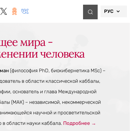
РУС
щее мира -
менении человека
тман
(философия PhD, биокибернетика MSc) –
ователь в области классической каббалы,
офии, основатель и глава Международной
балы (МАК) – независимой, некоммерческой
занимающейся научной и просветительской
 в области науки каббала.
Подробнее →