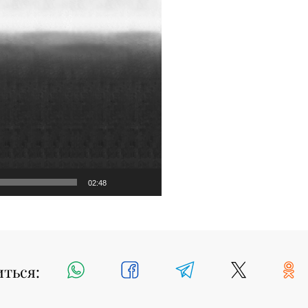
02:48
иться: