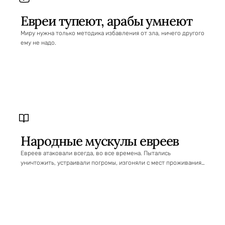
Евреи тупеют, арабы умнеют
Миру нужна только методика избавления от зла, ничего другого
ему не надо.
Народные мускулы евреев
Евреев атаковали всегда, во все времена. Пытались
уничтожить, устраивали погромы, изгоняли с мест проживания…