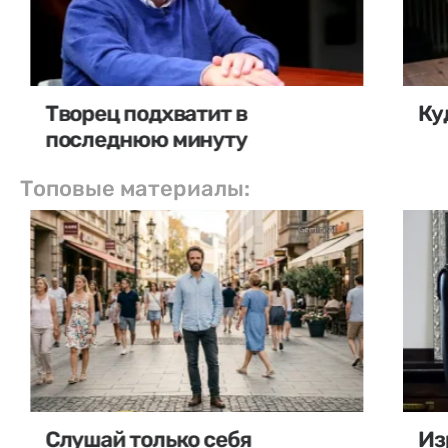
Творец подхватит в
Ку
последнюю минуту
Топовые материалы:
Слушай только себя
Из