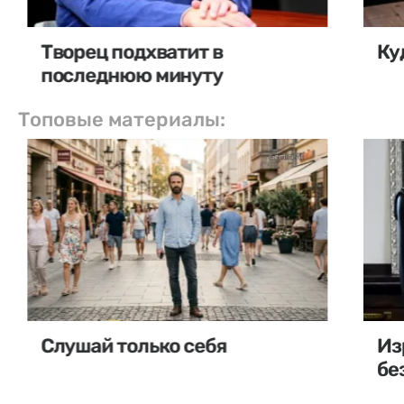
Творец подхватит в
Ку
последнюю минуту
Топовые материалы:
Слушай только себя
Из
бе