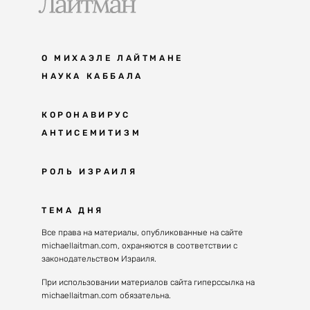
О МИХАЭЛЕ ЛАЙТМАНЕ
НАУКА КАББАЛА
Мудрость каббалы
КОРОНАВИРУС
АНТИСЕМИТИЗМ
Каббала сегодня
Основы каббалы
Антисемитизм в современном мире
РОЛЬ ИЗРАИЛЯ
Великие каббалисты
Причины
Наука будущего поколения
От Авраама до наших дней
ТЕМА ДНЯ
Решение
Восприятие реальности
Почему евреи
Все права на материалы, опубликованные на сайте
Духовные состояния
michaellaitman.com, охраняются в соответствии с
Израиль сегодня
Конгрессы каббалы
законодательством Израиля.
Последнее поколение
Каббалистическая музыка
При использовании материалов сайта гиперссылка на
Избраны служить миру
michaellaitman.com обязательна.
Духовные состояния