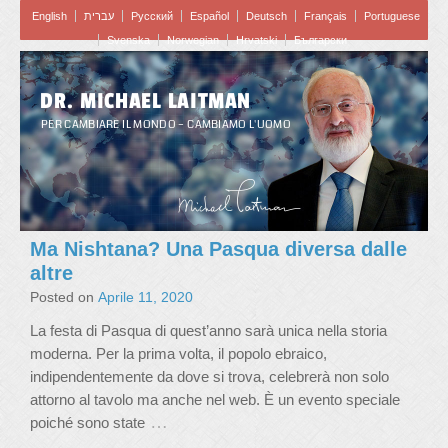
English
עברית
Pусский
Español
Deutsch
Français
Portuguese
Svenska
Norwegian
Hrvatski
Български
DR. MICHAEL LAITMAN
PER CAMBIARE IL MONDO – CAMBIAMO L'UOMO
Ma Nishtana? Una Pasqua diversa dalle
altre
Posted on
Aprile 11, 2020
La festa di Pasqua di quest’anno sarà unica nella storia
moderna. Per la prima volta, il popolo ebraico,
indipendentemente da dove si trova, celebrerà non solo
attorno al tavolo ma anche nel web. È un evento speciale
…
poiché sono state