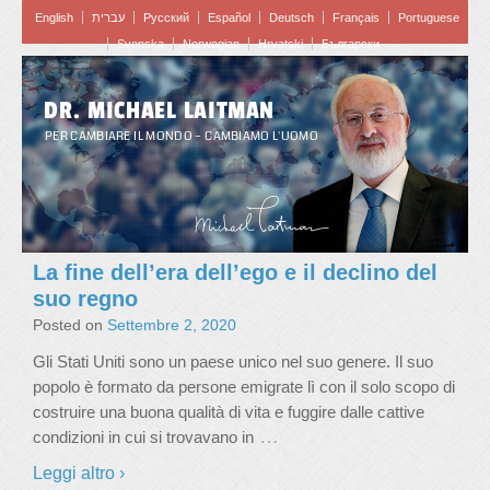
English
עברית
Pусский
Español
Deutsch
Français
Portuguese
Svenska
Norwegian
Hrvatski
Български
DR. MICHAEL LAITMAN
PER CAMBIARE IL MONDO – CAMBIAMO L'UOMO
La fine dell’era dell’ego e il declino del
suo regno
Posted on
Settembre 2, 2020
Gli Stati Uniti sono un paese unico nel suo genere. Il suo
popolo è formato da persone emigrate lì con il solo scopo di
costruire una buona qualità di vita e fuggire dalle cattive
…
condizioni in cui si trovavano in
Leggi altro ›