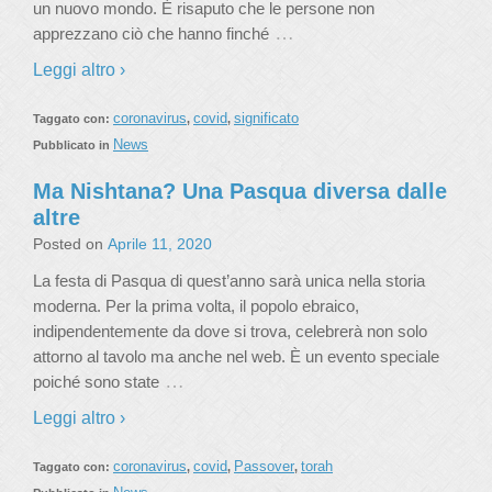
un nuovo mondo. È risaputo che le persone non
…
apprezzano ciò che hanno finché
Leggi altro ›
coronavirus
covid
significato
Taggato con:
,
,
News
Pubblicato in
Ma Nishtana? Una Pasqua diversa dalle
altre
Posted on
Aprile 11, 2020
La festa di Pasqua di quest’anno sarà unica nella storia
moderna. Per la prima volta, il popolo ebraico,
indipendentemente da dove si trova, celebrerà non solo
attorno al tavolo ma anche nel web. È un evento speciale
…
poiché sono state
Leggi altro ›
coronavirus
covid
Passover
torah
Taggato con:
,
,
,