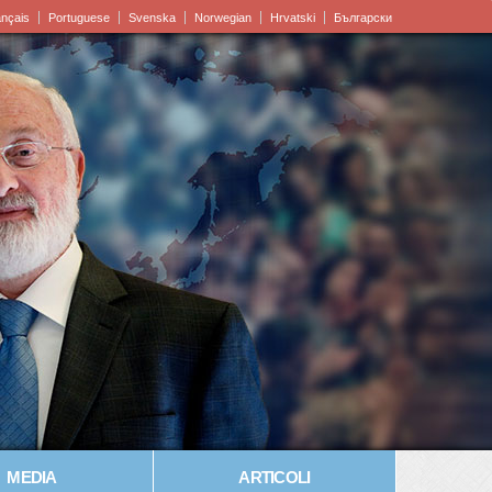
ançais
Portuguese
Svenska
Norwegian
Hrvatski
Български
MEDIA
ARTICOLI