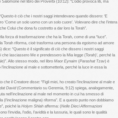
Salomone nel libro dei Proverbi (10:12): “L’odio provoca liti, ma
 “Questo è ciò che i nostri saggi intendevano quando dissero: ‘E
 loro ‘Come un solo uomo con un solo cuore’. Volevano dire che l’intera
che Colui che dona fu costretto a dar loro la Torah”.
ella forza di trasformazione che ha la Torah, come di una “luce”.
lla Torah riforma, cioè trasforma una persona da egoismo ad amore
) dice: “Questo è il significato di ciò che dissero i nostri saggi
ei che lasciassero Me e prendessero la Mia legge (Torah)’, perché la
ale)”. Allo stesso modo, nel libro
Maor
Eynaim
(
Parashat Tzav
) è
 l’inclinazione al male e sottometterla, perché la luce in essa la
o che il Creatore disse: “Figli miei, ho creato l’inclinazione al male e
dat David
(Commentario su Geremia, 9:12) spiega, analogamente,
uta nell’inclinazione al male nel momento in cui ha smesso di
 la (l’inclinazione maligna) riforma”. E a questo punto non dobbiamo
le”, poiché la
Holym Shlah
afferma: (
Nelle Dieci Affermazioni
 l’invidia, l’odio, l’avidità e la lussuria, le quali sono le qualità