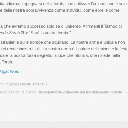
ita odierna, impegnarsi nella Torah, cioè coltivare l’unione, non è solo
ave della nostra sopravvivenza come individui, come ebrei e come
rda che avremo successo solo se ci uniremo. Altrimenti il Talmud ci
voda Zarah
2b): “Sarà la vostra tomba”.
tranieri e sulle trombe che squillano. La nostra arma è unica e non
i rende indistruttibili. La nostra arma è il potere dell’unione e la fest
are la nostra forza segreta, la luce che riforma, che risiede nella
a Torah.
logactiv.eu
o imparato i nostri antenati?
ntichiamoci di Parigi: l’insospettabile colpevole del riscaldamento globale
›