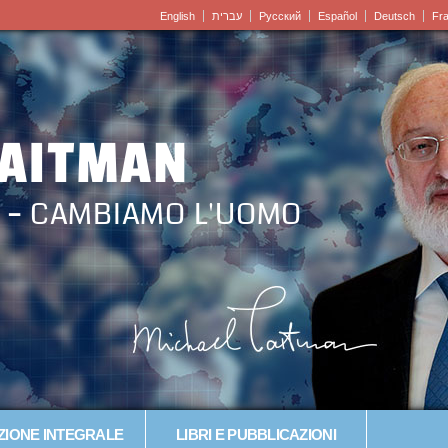
English
עברית
Pусский
Español
Deutsch
Fr
LAITMAN
 – CAMBIAMO L'UOMO
IONE INTEGRALE
LIBRI E PUBBLICAZIONI