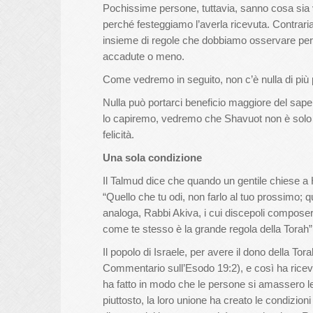
Pochissime persone, tuttavia, sanno cosa sia
perché festeggiamo l’averla ricevuta. Contraria
insieme di regole che dobbiamo osservare per p
accadute o meno.
Come vedremo in seguito, non c’è nulla di più pe
Nulla può portarci beneficio maggiore del sa
lo capiremo, vedremo che Shavuot non è solo u
felicità.
Una sola condizione
Il Talmud dice che quando un gentile chiese a Hi
“Quello che tu odi, non farlo al tuo prossimo; 
analoga, Rabbi Akiva, i cui discepoli compose
come te stesso è la grande regola della Tora
Il popolo di Israele, per avere il dono della 
Commentario sull’Esodo 19:2), e così ha ricev
ha fatto in modo che le persone si amassero le
piuttosto, la loro unione ha creato le condizion