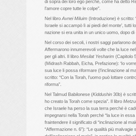
di sopra dei loro ego perché, come ha detto Re 
l’amore copre tutte le colpe”.
Nel libro
Avnei Miluim
(Introduzione) è scritto:
Israele si accampò lì ai piedi del monte’, tutti
nazione si era unita in un unico uomo, dopo di 
Nel corso dei secoli, i nostri saggi parlarono d
Affermarono innumerevoli volte che la luce ne
per gli altri. Il libro
Mesilat Yesharim
(Capitolo 5
(Midrash Rabbah, Eicha
,
Prefazione): ‘Io vorr
sua luce li possa riformare (l’inclinazione al m
scritto: “Con la Torah, l’uomo può lottare contro
riforma”.
Nel Talmud Babilonese (
Kiddushin
30b) è scritt
ho creato la Torah come spezia”. Il libro
Metzu
che Israele ha perso la sua terra perché è cad
impegnarsi nella Torah perché “la luce in essa
fraintendere il significato di “inclinazione al ma
“Affermazione n. 6”): “Le qualità più malvagie sono