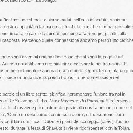
che costituiscono il nostro ego.
ll’inclinazione al male e siamo caduti nell’odio infondato, abbiamo
 nostra capacità di far uso della Torah, la luce che riforma, per salire
sono rimaste le parole la cui connessione all’amore per gli altri, alla
noi nascosta. Perdendo quella connessione abbiamo perso tutto ciò ch
iforma e sono diventati una nazione dopo che si sono impegnati ad
 Adesso noi dobbiamo ricominciare a coltivare la nostra unione. E
stro odio infondato è ancora così profondo. Ogni ulteriore ritardo può
é il nostro mondo diverrà presto troppo immerso nell’odio e nel
parole di un libro scritto; significa incrementare l’unione fra noi in
isse Re Salomone. Il libro
Maor Vashemesh
(
Parashat Yitro
) spiega
della Torah avviene principalmente grazie alla nostra unione, come nel
nte’, ‘Come un solo uomo con un solo cuore’, e lì cessarono i loro
Emor
, il libro continua: “Durante i giorni del conteggio (
omer
), l’uomo
uesto, durante la festa di Shavuot si viene ricompensati con la Torah,