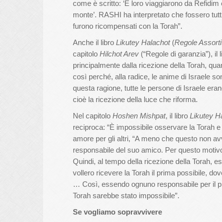
come è scritto: ‘E loro viaggiarono da Refidim e
monte’. RASHI ha interpretato che fossero tutt
furono ricompensati con la Torah”.
Anche il libro
Likutey Halachot
(
Regole Assorti
capitolo
Hilchot Arev
(“Regole di garanzia”), il 
principalmente dalla ricezione della Torah, quando
così perché, alla radice, le anime di Israele s
questa ragione, tutte le persone di Israele erano
cioè la ricezione della luce che riforma.
Nel capitolo
Hoshen Mishpat
, il libro
Likutey H
reciproca: “È impossibile osservare la Torah e
amore per gli altri, “A meno che questo non a
responsabile del suo amico. Per questo motivo,
Quindi, al tempo della ricezione della Torah, e
vollero ricevere la Torah il prima possibile, do
… Così, essendo ognuno responsabile per il pr
Torah sarebbe stato impossibile”.
Se vogliamo sopravvivere