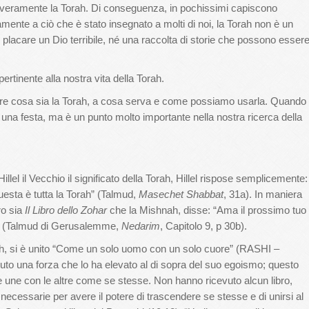
 veramente la Torah. Di conseguenza, in pochissimi capiscono
mente a ciò che è stato insegnato a molti di noi, la Torah non è un
lacare un Dio terribile, né una raccolta di storie che possono esser
rtinente alla nostra vita della Torah.
pere cosa sia la Torah, a cosa serva e come possiamo usarla. Quando
na festa, ma è un punto molto importante nella nostra ricerca della
llel il Vecchio il significato della Torah, Hillel rispose semplicemente:
questa è tutta la Torah” (Talmud,
Masechet Shabbat
, 31a). In maniera
ro sia
Il Libro dello Zohar
che la Mishnah, disse: “Ama il prossimo tuo
h” (Talmud di Gerusalemme,
Nedarim
, Capitolo 9, p 30b).
Torah, si è unito “Come un solo uomo con un solo cuore” (RASHI –
uto una forza che lo ha elevato al di sopra del suo egoismo; questo
 une con le altre come se stesse. Non hanno ricevuto alcun libro,
i necessarie per avere il potere di trascendere se stesse e di unirsi al