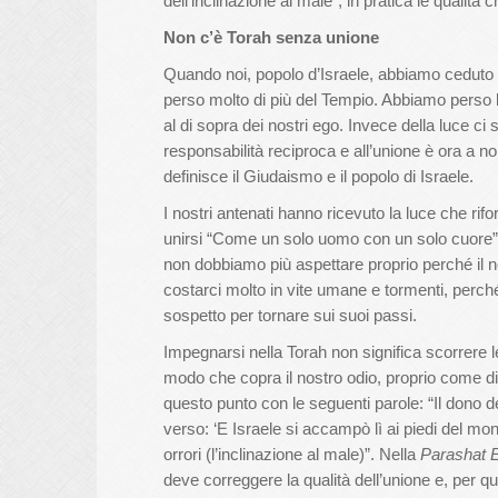
dell’inclinazione al male”, in pratica le qualità 
Non c’è Torah senza unione
Quando noi, popolo d’Israele, abbiamo ceduto a
perso molto di più del Tempio. Abbiamo perso la
al di sopra dei nostri ego. Invece della luce ci 
responsabilità reciproca e all’unione è ora a 
definisce il Giudaismo e il popolo di Israele.
I nostri antenati hanno ricevuto la luce che r
unirsi “Come un solo uomo con un solo cuore”.
non dobbiamo più aspettare proprio perché il no
costarci molto in vite umane e tormenti, perch
sospetto per tornare sui suoi passi.
Impegnarsi nella Torah non significa scorrere le 
modo che copra il nostro odio, proprio come d
questo punto con le seguenti parole: “Il dono 
verso: ‘E Israele si accampò lì ai piedi del mo
orrori (l’inclinazione al male)”. Nella
Parashat 
deve correggere la qualità dell’unione e, per q