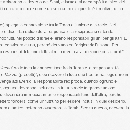
 arrivarono al deserto del Sinai, e Israele si accampò lì ai piedi del
i in un unico cuore come un solo uomo, e questo è il motivo per cui
te
) spiega la connessione fra la Torah e l’unione di Israele. Nel
libro dice: “La radice della responsabilità reciproca si estende
 tutti, nel popolo d’Israele, erano responsabili gli uni per gli altri. È
ono considerate una, perché derivano dall’origine dell’unione. Per
 responsabili le une delle altre in merito alla ricezione della Torah”,
alachot
sottolinea la connessione fra la Torah e la responsabilità
 le
Mizvot
(precetti)”, cioè ricevere la luce che trasforma l’egoismo in
vvenga attraverso la responsabilità reciproca, quando ognuno è
 ognuno dovrebbe includersi in tutta Israele in grande unione.
ssi divennero immediatamente responsabili l’uno dell’altro, perché
vettero fondersi come un tutt’uno per essere inclusi in quel desiderio.
oprio amico, poterono osservare la Torah. Senza questo, ricevere la