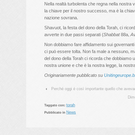
Nella realtà turbolenta che regna nella nostra v
la chiave per il nostro successo, ma è la chi
nazione sovrana.
Shavuot, la festa del dono della Torah, ci rico
avverte in due passi separati (
Shabbat
88a,
A
Non dobbiamo fare affidamento sui governanti s
ci può essere tolta. Non fa male a nessuno, ma c
del dono della Torah ci ricorda che dobbiamo us
nostra unione e che è la nostra legge, la nostr
Originariamente pubblicato su
Unitingeurope.b
‹
Perché oggi è così importante quello che avevan
Dime
torah
Taggato con:
News
Pubblicato in