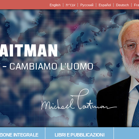
English
עברית
Pусский
Español
Deutsch
Fr
LAITMAN
 – CAMBIAMO L'UOMO
IONE INTEGRALE
LIBRI E PUBBLICAZIONI