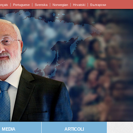
ançais
Portuguese
Svenska
Norwegian
Hrvatski
Български
MEDIA
ARTICOLI