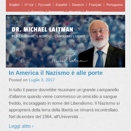
English
עברית
Pусский
Español
Deutsch
Français
Portuguese
Svenska
Norwegian
Hrvatski
Български
DR. MICHAEL LAITMAN
PER CAMBIARE IL MONDO – CAMBIAMO L'UOMO
In America il Nazismo è alle porte
Posted on
Luglio 3, 2017
In tutto il paese dovrebbe risuonare un grande campanello
d’allarme quando viene commesso un omicidio a sangue
freddo, incoraggiato in nome del Liberalismo. Il Nazismo si
approprierà della terra della libertà se rimarrà incontrollato.
…
Nel dicembre del 1964, all’Università
Leggi altro ›