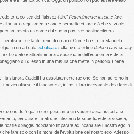
potere e influenza politica. Oggi, un politico non può essere eletto
trodotto la politica del “laissez-faire”
(letteralmente: lasciate fare,
he elimina la regolamentazione e permette di fare ciò che si vuole,
 persino trovato un nome dal suono positivo: neoliberalismo.
eoliberalismo, né tantomeno di umano. Come ha scritto Manuela
elgio, in un articolo
pubblicato
sulla rivista online
Defend Democracy
ismo. Lo stato è attualmente a disposizione dell’economia e della
roneggiano su di esso in una misura che mette in pericolo il bene
ci, la signora Caldelli ha assolutamente ragione. Se non agiremo in
o il nazionalismo e il fascismo e, infine, il loro incessante desiderio di
voluzione dell’ego. Inoltre, possiamo già vedere cosa accadrà se
rtanto, per curare i mali che infestano la superficie della società,
lle nostre spiagge, dobbiamo imparare ad incanalare il nostro ego in
 che fare solo con i sintomi dell’evoluzione del nostro ego. Adesso