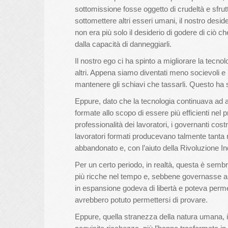
sottomissione fosse oggetto di crudeltà e sfru
sottomettere altri esseri umani, il nostro desid
non era più solo il desiderio di godere di ciò c
dalla capacità di danneggiarli.
Il nostro ego ci ha spinto a migliorare la tecno
altri. Appena siamo diventati meno socievoli e pi
mantenere gli schiavi che tassarli. Questo ha s
Eppure, dato che la tecnologia continuava ad 
formate allo scopo di essere più efficienti nel 
professionalità dei lavoratori, i governanti cos
lavoratori formati producevano talmente tanta 
abbandonato e, con l’aiuto della Rivoluzione In
Per un certo periodo, in realtà, questa è sembr
più ricche nel tempo e, sebbene governasse anco
in espansione godeva di libertà e poteva perme
avrebbero potuto permettersi di provare.
Eppure, quella stranezza della natura umana, il