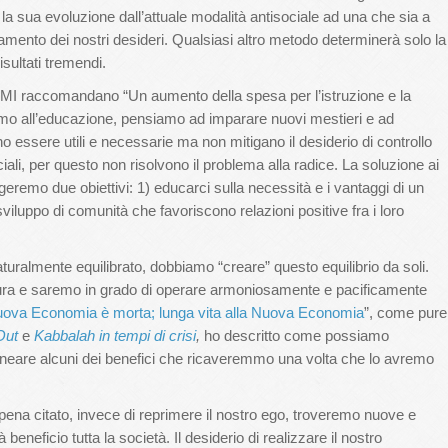
la sua evoluzione dall’attuale modalità antisociale ad una che sia a
gamento dei nostri desideri. Qualsiasi altro metodo determinerà solo la
sultati tremendi.
l’FMI raccomandano “Un aumento della spesa per l’istruzione e la
mo all’educazione, pensiamo ad imparare nuovi mestieri e ad
essere utili e necessarie ma non mitigano il desiderio di controllo
iali, per questo non risolvono il problema alla radice. La soluzione ai
geremo due obiettivi: 1) educarci sulla necessità e i vantaggi di un
iluppo di comunità che favoriscono relazioni positive fra i loro
aturalmente equilibrato, dobbiamo “creare” questo equilibrio da soli.
ra e saremo in grado di operare armoniosamente e pacificamente
ova Economia è morta; lunga vita alla Nuova Economia
”, come pure
Out
e
Kabbalah in tempi di crisi
,
ho descritto come possiamo
olineare alcuni dei benefici che ricaveremmo una volta che lo avremo
pena citato, invece di reprimere il nostro ego, troveremo nuove e
 beneficio tutta la società. Il desiderio di realizzare il nostro