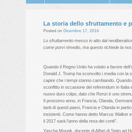
La storia dello sfruttamento e 
Posted on
Dicembre 17, 2016
Lo sfruttamento messo in atto dal neoliberali
come porvi rimedio, ma questo richiede la nos
Quando il Regno Unito ha votato a favore dell
Donald J. Trump ha sconvolto i media con la su
capire che i tempi stanno cambiando. Quando il
sconfitto in occasione del referendum in Italia
nuovo duro colpo, dato che Renzi è uno strenuo
Il prossimo anno, in Francia, Olanda, Germania e
tanti di questi paesi, Francia e Olanda in parti
insistenti. Come hanno detto Marcus Walker e
il 2017 sarà l’anno della resa dei conti”.
Yascha Mounk, docente di Affari di Stato ad H