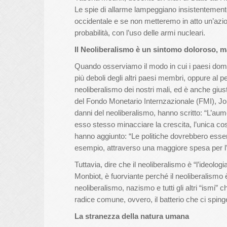
Le spie di allarme lampeggiano insistentemen
occidentale e se non metteremo in atto un’azion
probabilità, con l’uso delle armi nucleari.
Il Neoliberalismo è un sintomo doloroso, m
Quando osserviamo il modo in cui i paesi domi
più deboli degli altri paesi membri, oppure al p
neoliberalismo dei nostri mali, ed è anche gius
del Fondo Monetario Internzazionale (FMI), Jo
danni del neoliberalismo, hanno scritto: “L’aum
esso stesso minacciare la crescita, l’unica co
hanno aggiunto: “Le politiche dovrebbero essere 
esempio, attraverso una maggiore spesa per l’
Tuttavia, dire che il neoliberalismo è “l’ideologi
Monbiot, è fuorviante perché il neoliberalismo 
neoliberalismo, nazismo e tutti gli altri “ismi”
radice comune, ovvero, il batterio che ci spinge
La stranezza della natura umana