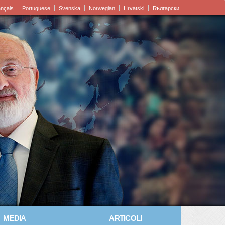
ançais
Portuguese
Svenska
Norwegian
Hrvatski
Български
MEDIA
ARTICOLI