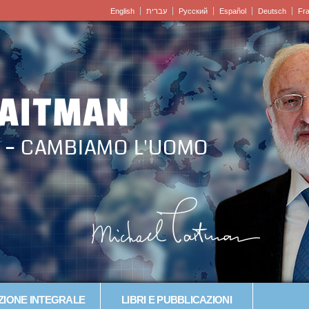
English
עברית
Pусский
Español
Deutsch
Fr
LAITMAN
 – CAMBIAMO L'UOMO
IONE INTEGRALE
LIBRI E PUBBLICAZIONI