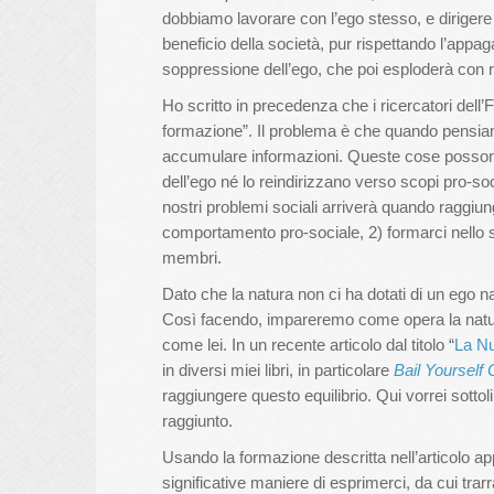
dobbiamo lavorare con l’ego stesso, e dirigere 
beneficio della società, pur rispettando l’appa
soppressione dell’ego, che poi esploderà con ri
Ho scritto in precedenza che i ricercatori del
formazione”. Il problema è che quando pensia
accumulare informazioni. Queste cose possono 
dell’ego né lo reindirizzano verso scopi pro-soc
nostri problemi sociali arriverà quando raggiun
comportamento pro-sociale, 2) formarci nello sv
membri.
Dato che la natura non ci ha dotati di un ego n
Così facendo, impareremo come opera la natu
come lei. In un recente articolo dal titolo “
La Nu
in diversi miei libri, in particolare
Bail Yourself 
raggiungere questo equilibrio. Qui vorrei sott
raggiunto.
Usando la formazione descritta nell’articolo ap
significative maniere di esprimerci, da cui trarrà