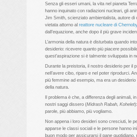
Senza gli esseri umani, la vita nel pianeta Ter
hanno inquinato con radiazioni nucleari, gli 
Jim Smith, scienziato ambientalista, autore di
vietata attorno al
reattore nucleare di Chernoby
dall’equazione, anche dopo il più grave incide
L’armonia della natura è disturbata quando int
desiderio: ricevere quanto più piacere possibile
quest’aspirazione si è talmente sviluppata in 
Durante la preistoria, il nostro desiderio per i
nell’avere cibo, riparo e nel poter riprodurci. A
più femmine ad esempio, ma era un desiderio na
della natura.
Il problema è che, a differenza degli animali, in
nostri saggi dissero (
Midrash Rabah, Kohelet
)
parole, più abbiamo, più vogliamo.
Non appena i loro desideri sono cresciuti, le pe
apparse le classi sociali e le persone hanno in
buon modo per assicurarsi il pane quotidiano, m