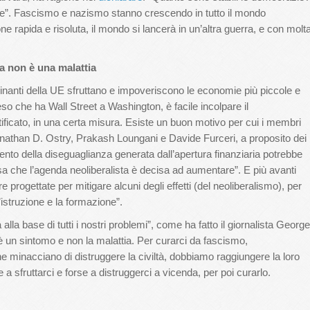
te”. Fascismo e nazismo stanno crescendo in tutto il mondo
e rapida e risoluta, il mondo si lancerà in un’altra guerra, e con molt
a non è una malattia
nanti della UE sfruttano e impoveriscono le economie più piccole e
eso che ha Wall Street a Washington, è facile incolpare il
tificato, in una certa misura. Esiste un buon motivo per cui i membri
nathan D. Ostry, Prakash Loungani e Davide Furceri, a proposito dei
ento della diseguaglianza generata dall’apertura finanziaria potrebbe
sa che l’agenda neoliberalista è decisa ad aumentare”. E più avanti
progettate per mitigare alcuni degli effetti (del neoliberalismo), per
istruzione e la formazione”.
a alla base di tutti i nostri problemi”, come ha fatto il giornalista George
è un sintomo e non la malattia. Per curarci da fascismo,
 che minacciano di distruggere la civiltà, dobbiamo raggiungere la loro
 a sfruttarci e forse a distruggerci a vicenda, per poi curarlo.