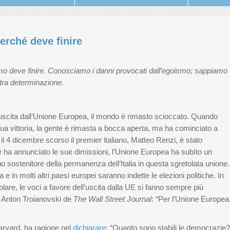
perché deve finire
smo deve finire. Conosciamo i danni provocati dall’egoismo; sappiamo
tra determinazione.
’uscita dall’Unione Europea, il mondo è rimasto scioccato. Quando
a vittoria, la gente è rimasta a bocca aperta, ma ha cominciato a
 4 dicembre scorso il premier italiano, Matteo Renzi, è stato
 e ha annunciato le sue dimissioni, l’Unione Europea ha subìto un
 sostenitore della permanenza dell’Italia in questa sgretolata unione.
 in molti altri paesi europei saranno indette le elezioni politiche. In
colare, le voci a favore dell’uscita dalla UE si fanno sempre più
 Anton Troianovski de
The
Wall Street Journal
: “Per l’Unione Europea
arvard, ha ragione nel
dichiarare
: “Quanto sono stabili le democrazie?