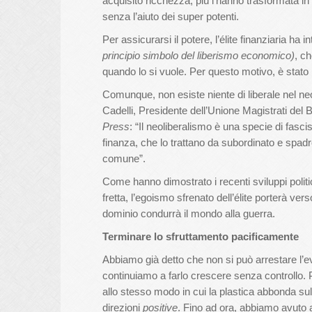
acquisito ricchezza, più l’hanno trasformata in 
senza l’aiuto dei super potenti.
Per assicurarsi il potere, l’élite finanziaria ha in
principio simbolo del liberismo economico)
, c
quando lo si vuole. Per questo motivo, è stato
Comunque, non esiste niente di liberale nel n
Cadelli, Presidente dell’Unione Magistrati del B
Press
: “Il neoliberalismo è una specie di fasc
finanza, che lo trattano da subordinato e spad
comune”.
Come hanno dimostrato i recenti sviluppi politi
fretta, l’egoismo sfrenato dell’élite porterà vers
dominio condurrà il mondo alla guerra.
Terminare lo sfruttamento pacificamente
Abbiamo già detto che non si può arrestare l’e
continuiamo a farlo crescere senza controllo. Pe
allo stesso modo in cui la plastica abbonda su
direzioni
positive
. Fino ad ora, abbiamo avuto a