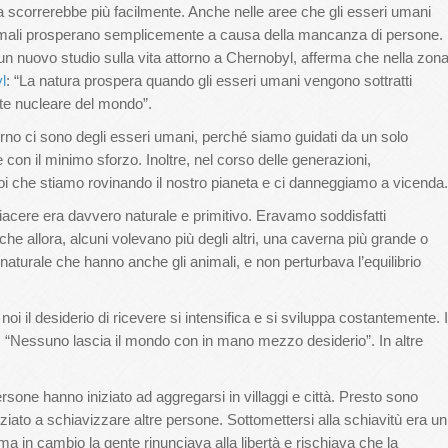
ra scorrerebbe più facilmente. Anche nelle aree che gli esseri umani
animali prosperano semplicemente a causa della mancanza di persone.
 un nuovo studio sulla vita attorno a Chernobyl, afferma che nella zon
l
: “La natura prospera quando gli esseri umani vengono sottratti
nte nucleare del mondo”.
orno ci sono degli esseri umani, perché siamo guidati da un solo
 con il minimo sforzo. Inoltre, nel corso delle generazioni,
noi che stiamo rovinando il nostro pianeta e ci danneggiamo a vicenda.
l piacere era davvero naturale e primitivo. Eravamo soddisfatti
nche allora, alcuni volevano più degli altri, una caverna più grande o
turale che hanno anche gli animali, e non perturbava l’equilibrio
 noi il desiderio di ricevere si intensifica e si sviluppa costantemente. I
: “Nessuno lascia il mondo con in mano mezzo desiderio”. In altre
rsone hanno iniziato ad aggregarsi in villaggi e città. Presto sono
iziato a schiavizzare altre persone. Sottomettersi alla schiavitù era un
a in cambio la gente rinunciava alla libertà e rischiava che la