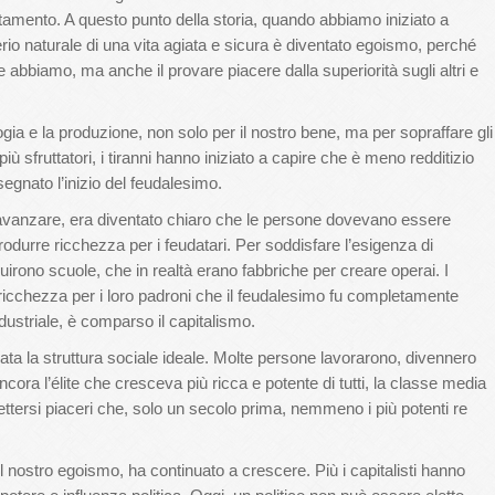
ttamento. A questo punto della storia, quando abbiamo iniziato a
erio naturale di una vita agiata e sicura è diventato egoismo, perché
he abbiamo, ma anche il provare piacere dalla superiorità sugli altri e
logia e la produzione, non solo per il nostro bene, ma per sopraffare gli
ù sfruttatori, i tiranni hanno iniziato a capire che è meno redditizio
egnato l’inizio del feudalesimo.
avanzare, era diventato chiaro che le persone dovevano essere
produrre ricchezza per i feudatari. Per soddisfare l’esigenza di
truirono scuole, che in realtà erano fabbriche per creare operai. I
ricchezza per i loro padroni che il feudalesimo fu completamente
dustriale, è comparso il capitalismo.
ata la struttura sociale ideale. Molte persone lavorarono, divennero
ra l’élite che cresceva più ricca e potente di tutti, la classe media
ttersi piaceri che, solo un secolo prima, nemmeno i più potenti re
 nostro egoismo, ha continuato a crescere. Più i capitalisti hanno