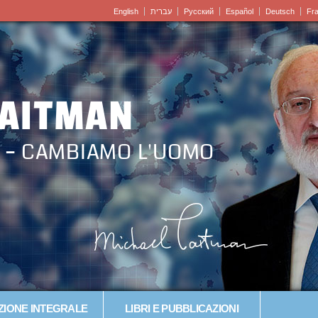
English
עברית
Pусский
Español
Deutsch
Fr
LAITMAN
 – CAMBIAMO L'UOMO
IONE INTEGRALE
LIBRI E PUBBLICAZIONI