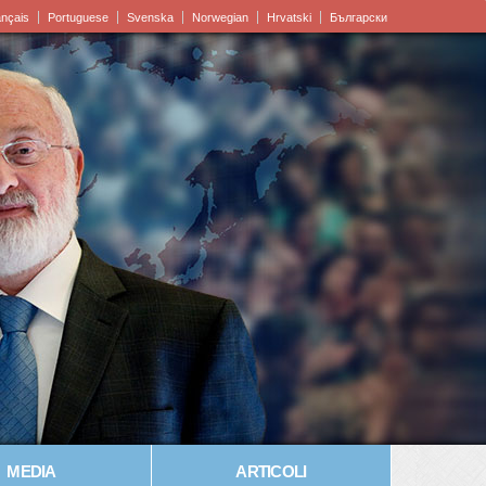
ançais
Portuguese
Svenska
Norwegian
Hrvatski
Български
MEDIA
ARTICOLI