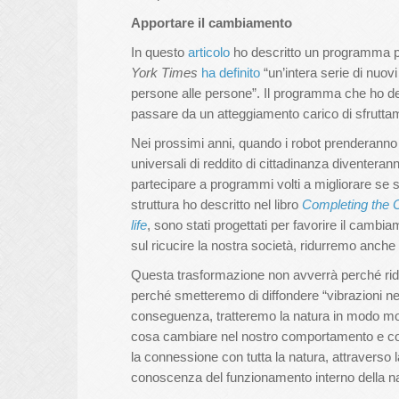
Apportare il cambiamento
In questo
articolo
ho descritto un programma per
York Times
ha definito
“un’intera serie di nuovi
persone alle persone”. Il programma che ho des
passare da un atteggiamento carico di sfrutta
Nei prossimi anni, quando i robot prenderanno 
universali di reddito di cittadinanza diventera
partecipare a programmi volti a migliorare se ste
struttura ho descritto nel libro
Completing the C
life
, sono stati progettati per favorire il camb
sul ricucire la nostra società, ridurremo anche 
Questa trasformazione non avverrà perché rid
perché smetteremo di diffondere “vibrazioni neg
conseguenza, tratteremo la natura in modo mol
cosa cambiare nel nostro comportamento e come 
la connessione con tutta la natura, attraverso l
conoscenza del funzionamento interno della 