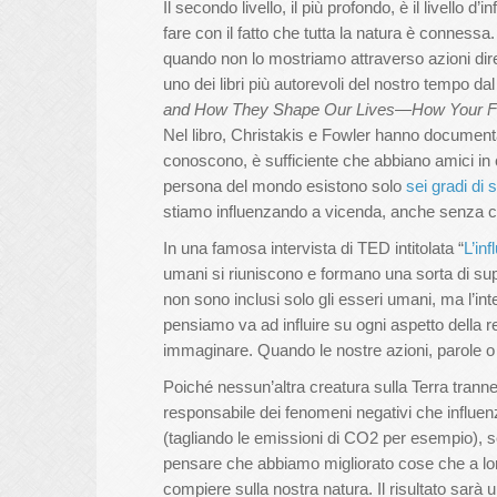
Il secondo livello, il più profondo, è il livello
fare con il fatto che tutta la natura è connessa.
quando non lo mostriamo attraverso azioni dir
uno dei libri più autorevoli del nostro tempo dal 
and How They Shape Our Lives
—
How Your Fr
Nel libro, Christakis e Fowler hanno document
conoscono, è sufficiente che abbiano amici in
persona del mondo esistono solo
sei gradi di
stiamo influenzando a vicenda, anche senza c
In una famosa intervista di TED intitolata “
L’in
umani si riuniscono e formano una sorta di su
non sono inclusi solo gli esseri umani, ma l’
pensiamo va ad influire su ogni aspetto della
immaginare. Quando le nostre azioni, parole o
Poiché nessun’altra creatura sulla Terra tranne
responsabile dei fenomeni negativi che influ
(tagliando le emissioni di CO2 per esempio), s
pensare che abbiamo migliorato cose che a lo
compiere sulla nostra natura. Il risultato sarà