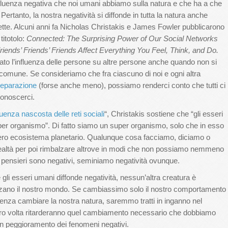
 d’influenza negativa che noi umani abbiamo sulla natura e che ha a che
 Pertanto, la nostra negatività si diffonde in tutta la natura anche
ette. Alcuni anni fa Nicholas Christakis e James Fowler pubblicarono
titotolo:
Connected: The Surprising Power of Our Social Networks
iends’ Friends’ Friends Affect Everything You Feel, Think, and Do.
ato l’influenza delle persone su altre persone anche quando non si
 comune. Se consideriamo che fra ciascuno di noi e ogni altra
 separazione
(forse anche meno), possiamo renderci conto che tutti ci
onoscerci.
fluenza nascosta delle reti sociali
“, Christakis sostiene che “gli esseri
per organismo”. Di fatto siamo un super organismo, solo che in esso
intero ecosistema planetario. Qualunque cosa facciamo, diciamo o
 realtà per poi rimbalzare altrove in modi che non possiamo nemmeno
 pensieri sono negativi, seminiamo negatività ovunque.
 gli esseri umani diffonde negatività, nessun’altra creatura è
enzano il nostro mondo. Se cambiassimo solo il nostro comportamento
enza cambiare la nostra natura, saremmo tratti in inganno nel
ro volta ritarderanno quel cambiamento necessario che dobbiamo
 un peggioramento dei fenomeni negativi.