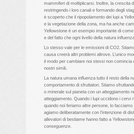
mammiferi di moltiplicarsi. Inoltre, la crescita de
restringendo i loro canali e formando degli stag
è scoperto che il ripopolamento dei lupi a Yel
e la vegetazione della zona, ma ha anche cambia
Yellowstone è un esempio importante di come l
e del fatto che ogni livello della natura influe
Lo stesso vale per le emissioni di CO2. Stiamo
causa creerà altri problemi altrove. L’unico mo
il modo per cambiare noi stessi non comincia d
nostri simili.
La natura umana influenza tutto il resto della nat
comportamento di sfruttatori. Stiamo sfruttando
o minerale sul pianeta con un atteggiamento n
atteggiamento. Quando i lupi uccidono i cervi 
quando noi feriamo altre persone, lo facciamo pe
agiamo deliberatamente con l’intenzione di dist
allevatori di bestiame hanno fatto a Yellowstone
conseguenze.