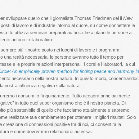
 sviluppare quello che il giornalista Thomas Friedman del il
New
 posti di lavoro e di industrie intorno al cuore, su come connettere le
critto utilizza seminari preparati ad hoc che aiutano le persone a
mento ad uno collaborativo.
sempre più il nostro posto nei luoghi di lavoro e i programmi
nno una realtà necessaria, le persone avranno tutto il tempo per
sse e le proprie relazioni interpersonali. I corsi e i laboratori, la cui
ircle: An empirically proven method for finding peace and harmony in
iamento necessario nella nostra natura. In questo modo, concentrandoc
la nostra influenza negativa sulla natura.
urremo i consumi o l’inquinamento. Tutto accadrà principalmente
ative” in tutto quel super organismo che è il nostro pianeta. Di
to più sostenibile di quello che facciamo attualmente e sapremo
realizzare tale cambiamento per ottenere i migliori risultati. Solo
a creazione di connessioni positive fra di noi, ci consentirà la
natura e come dovremmo relazionarci ad essa.