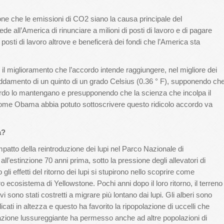
tione che le emissioni di CO2 siano la causa principale del
ede all’America di rinunciare a milioni di posti di lavoro e di pagare
posti di lavoro altrove e beneficerà dei fondi che l’America sta
 miglioramento che l’accordo intende raggiungere, nel migliore dei
raffreddamento di un quinto di un grado Celsius (0.36 ° F), supponendo ch
cordo lo mantengano e presupponendo che la scienza che incolpa il
Come Obama abbia potuto sottoscrivere questo ridicolo accordo va
a?
mpatto della reintroduzione dei lupi nel Parco Nazionale di
ll’estinzione 70 anni prima, sotto la pressione degli allevatori di
gli effetti del ritorno dei lupi si stupirono nello scoprire come
ero ecosistema di Yellowstone. Pochi anni dopo il loro ritorno, il terreno
vi sono stati costretti a migrare più lontano dai lupi. Gli alberi sono
icati in altezza e questo ha favorito la ripopolazione di uccelli che
tazione lussureggiante ha permesso anche ad altre popolazioni di