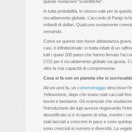
queste rivelazioni “scientifiche”.
In tutta probabilità, lo stesso vale per la ques
riscaldamento globale. L’accordo di Parigi richi
miliardi di dollari. Qualcuno ovviamente creerà 
versando.
Come se questo non fosse abbastanza grave, il
casi, è infinitesimale: si tratta infatti di un 
tutti i quasi 200 paesi che hanno firmato l’ac
CO2 per il riscaldamento globale sia giusta. 
oltre la mia capacità di comprensione.
Cosa si fa con un pianeta che si surriscald
Alcuni anni fa, un
cortometraggio
descrisse l’i
Yellowstone, dopo che erano stati cacciati fino a
bovini e bestiame. Gli scienziati che studiarono 
l’introduzione dei lupi avesse ringiovanito l’int
desertificato si è ricoperto di erba, mentre i cer
stati lasciati a crescere in pace e sono quintupl
sono cresciuti in numero e diversità. La vege