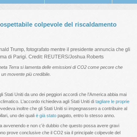
sospettabile colpevole del riscaldamento
onald Trump, fotografato mentre il presidente annuncia che gli
l Clima di Parigi. Credit: REUTERS/Joshua Roberts
neta Terra si lamenta delle emissioni di CO2 come pecore che
un movente più credibile.
gli Stati Uniti da uno dei peggiori accordi che l’America abbia mai
limatico. L’accordo richiedeva agli Stati Uniti di
tagliare le proprie
vedeva inoltre che gli Stati Uniti si impegnassero a contribuire al
lari, uno dei quali
è già stato
pagato, entro lo stesso anno.
tia avvenendo e non c’è dubbio che questo possa avere gravi
no prove conclusive che il CO2 sia il principale colpevole del