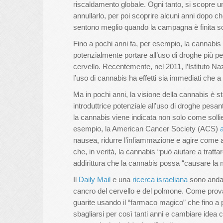
riscaldamento globale. Ogni tanto, si scopre 
annullarlo, per poi scoprire alcuni anni dopo ch
sentono meglio quando la campagna è finita sono
Fino a pochi anni fa, per esempio, la cannabis
potenzialmente portare all’uso di droghe più p
cervello. Recentemente, nel 2011, l’Istituto Na
l’uso di cannabis ha effetti sia immediati che a
Ma in pochi anni, la visione della cannabis è 
introduttrice potenziale all’uso di droghe pesa
la cannabis viene indicata non solo come solli
esempio, la American Cancer Society (ACS)
nausea, ridurre l’infiammazione e agire come a
che, in verità, la cannabis “può aiutare a trattar
addirittura che la cannabis possa “causare la mor
Il
Daily Mail
e una
ricerca israeliana
sono andati
cancro del cervello e del polmone. Come prova,
guarite usando il “farmaco magico” che fino 
sbagliarsi per così tanti anni e cambiare idea