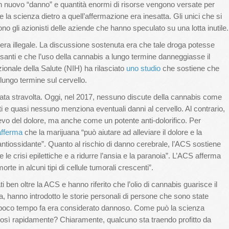
un nuovo “danno” e quantità enormi di risorse vengono versate per
e la scienza dietro a quell’affermazione era inesatta. Gli unici che si
 gli azionisti delle aziende che hanno speculato su una lotta inutile.
 era illegale. La discussione sostenuta era che tale droga potesse
esanti e che l’uso della cannabis a lungo termine danneggiasse il
zionale della Salute (NIH) ha rilasciato
uno studio
che sostiene che
 lungo termine sul cervello.
stata stravolta. Oggi, nel 2017, nessuno discute della cannabis come
nti e quasi nessuno menziona eventuali danni al cervello. Al contrario,
evo del dolore, ma anche come un potente anti-dolorifico. Per
afferma
che la marijuana “può aiutare ad alleviare il dolore e la
ntiossidante”. Quanto al rischio di danno cerebrale, l’ACS sostiene
e le crisi epilettiche e a ridurre l’ansia e la paranoia”. L’ACS afferma
te in alcuni tipi di cellule tumorali crescenti”.
 ben oltre la ACS e hanno riferito che l’olio di cannabis guarisce il
 hanno introdotto le storie personali di persone che sono state
a poco tempo fa era considerato dannoso. Come può la scienza
 così rapidamente? Chiaramente, qualcuno sta traendo profitto da