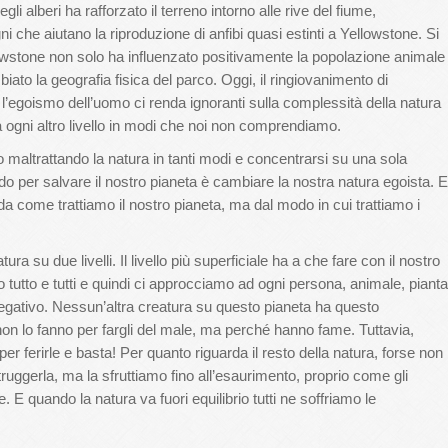
gli alberi ha rafforzato il terreno intorno alle rive del fiume,
ni che aiutano la riproduzione di anfibi quasi estinti a Yellowstone. Si
lowstone non solo ha influenzato positivamente la popolazione animale
to la geografia fisica del parco. Oggi, il ringiovanimento di
’egoismo dell’uomo ci renda ignoranti sulla complessità della natura
nza ogni altro livello in modi che noi non comprendiamo.
 maltrattando la natura in tanti modi e concentrarsi su una sola
do per salvare il nostro pianeta è cambiare la nostra natura egoista. E
a come trattiamo il nostro pianeta, ma dal modo in cui trattiamo i
ura su due livelli. Il livello più superficiale ha a che fare con il nostro
 tutto e tutti e quindi ci approcciamo ad ogni persona, animale, pianta
egativo. Nessun’altra creatura su questo pianeta ha questo
non lo fanno per fargli del male, ma perché hanno fame. Tuttavia,
r ferirle e basta! Per quanto riguarda il resto della natura, forse non
ruggerla, ma la sfruttiamo fino all’esaurimento, proprio come gli
. E quando la natura va fuori equilibrio tutti ne soffriamo le