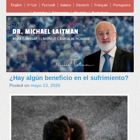
English
עברית
Pусский
Italiano
Deutsch
Français
Portuguese
Svenska
Norwegian
Hrvatski
Български
DR. MICHAEL LAITMAN
PARA CAMBIAR EL MUNDO CAMBIA AL HOMBRE
¿Hay algún beneficio en el sufrimiento?
Posted on
mayo 13, 2026