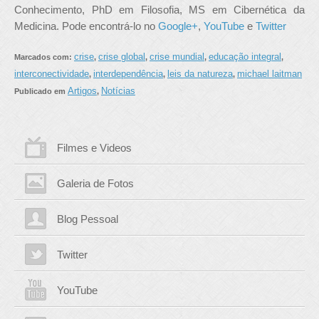
Conhecimento, PhD em Filosofia, MS em Cibernética da
Medicina. Pode encontrá-lo no
Google+
,
YouTube
e
Twitter
crise
crise global
crise mundial
educação integral
Marcados com:
,
,
,
,
interconectividade
interdependência
leis da natureza
michael laitman
,
,
,
Artigos
Notícias
Publicado em
,
Filmes e Videos
Galeria de Fotos
Blog Pessoal
Twitter
YouTube