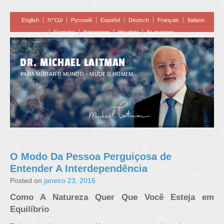
English
עברית
Pусский
Español
Deutsch
Français
Italiano
Svenska
Norwegian
Hrvatski
Български
DR. MICHAEL LAITMAN
PARA MUDAR O MUNDO – MUDE O HOMEM
O Modo Da Pessoa Perguiçosa de
Entender A Interdependência
Posted on
janeiro 23, 2016
Como A Natureza Quer Que Você Esteja em
Equilíbrio