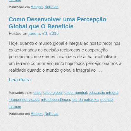
Artigos
Notícias
Publicado em
,
Como Desenvolver uma Percepção
Global que O Beneficie
Posted on
janeiro 23, 2016
Hoje, quando o mundo global e integral ao nosso redor nos
exige tomadas de decisão recíprocas e cooperação
percebemos que somos incapazes de achar mutualismo,
um terreno comum enquanto hoje todos percepcionamos a
…
realidade quando o mundo global e integral ao
Leia mais ›
crise
crise global
crise mundial
educação integral
Marcados com:
,
,
,
,
interconectividade
interdependência
leis da natureza
michael
,
,
,
laitman
Artigos
Notícias
Publicado em
,