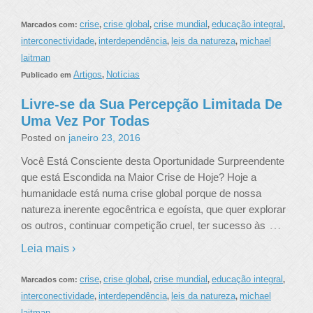
crise
crise global
crise mundial
educação integral
Marcados com:
,
,
,
,
interconectividade
interdependência
leis da natureza
michael
,
,
,
laitman
Artigos
Notícias
Publicado em
,
Livre-se da Sua Percepção Limitada De
Uma Vez Por Todas
Posted on
janeiro 23, 2016
Você Está Consciente desta Oportunidade Surpreendente
que está Escondida na Maior Crise de Hoje? Hoje a
humanidade está numa crise global porque de nossa
natureza inerente egocêntrica e egoísta, que quer explorar
…
os outros, continuar competição cruel, ter sucesso às
Leia mais ›
crise
crise global
crise mundial
educação integral
Marcados com:
,
,
,
,
interconectividade
interdependência
leis da natureza
michael
,
,
,
laitman