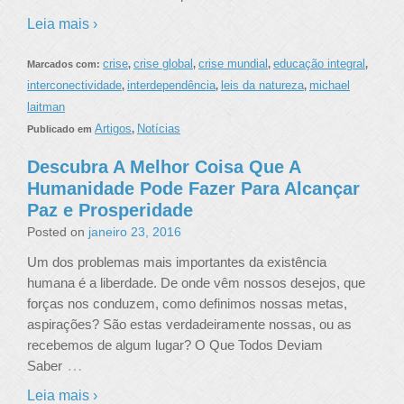
Leia mais ›
crise
crise global
crise mundial
educação integral
Marcados com:
,
,
,
,
interconectividade
interdependência
leis da natureza
michael
,
,
,
laitman
Artigos
Notícias
Publicado em
,
Descubra A Melhor Coisa Que A
Humanidade Pode Fazer Para Alcançar
Paz e Prosperidade
Posted on
janeiro 23, 2016
Um dos problemas mais importantes da existência
humana é a liberdade. De onde vêm nossos desejos, que
forças nos conduzem, como definimos nossas metas,
aspirações? São estas verdadeiramente nossas, ou as
recebemos de algum lugar? O Que Todos Deviam
…
Saber
Leia mais ›