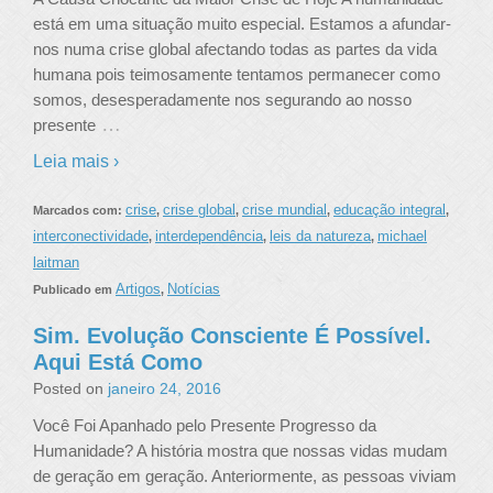
está em uma situação muito especial. Estamos a afundar-
nos numa crise global afectando todas as partes da vida
humana pois teimosamente tentamos permanecer como
somos, desesperadamente nos segurando ao nosso
…
presente
Leia mais ›
crise
crise global
crise mundial
educação integral
Marcados com:
,
,
,
,
interconectividade
interdependência
leis da natureza
michael
,
,
,
laitman
Artigos
Notícias
Publicado em
,
Sim. Evolução Consciente É Possível.
Aqui Está Como
Posted on
janeiro 24, 2016
Você Foi Apanhado pelo Presente Progresso da
Humanidade? A história mostra que nossas vidas mudam
de geração em geração. Anteriormente, as pessoas viviam