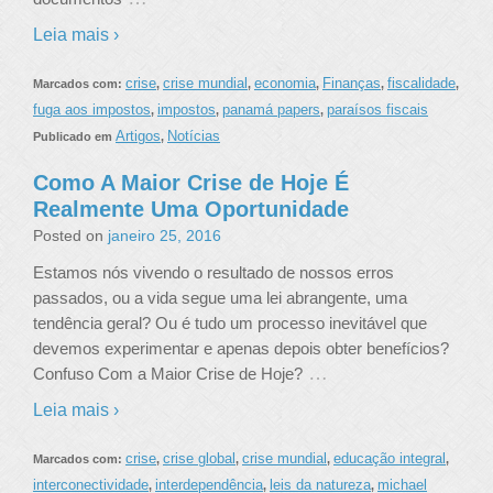
Leia mais ›
crise
crise mundial
economia
Finanças
fiscalidade
Marcados com:
,
,
,
,
,
fuga aos impostos
impostos
panamá papers
paraísos fiscais
,
,
,
Artigos
Notícias
Publicado em
,
Como A Maior Crise de Hoje É
Realmente Uma Oportunidade
Posted on
janeiro 25, 2016
Estamos nós vivendo o resultado de nossos erros
passados, ou a vida segue uma lei abrangente, uma
tendência geral? Ou é tudo um processo inevitável que
devemos experimentar e apenas depois obter benefícios?
…
Confuso Com a Maior Crise de Hoje?
Leia mais ›
crise
crise global
crise mundial
educação integral
Marcados com:
,
,
,
,
interconectividade
interdependência
leis da natureza
michael
,
,
,