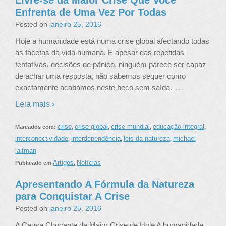
Livre-se da Maior Crise Que Você
Enfrenta de Uma Vez Por Todas
Posted on
janeiro 25, 2016
Hoje a humanidade está numa crise global afectando todas
as facetas da vida humana. E apesar das repetidas
tentativas, decisões de pânico, ninguém parece ser capaz
de achar uma resposta, não sabemos sequer como
…
exactamente acabámos neste beco sem saída.
Leia mais ›
crise
crise global
crise mundial
educação integral
Marcados com:
,
,
,
,
interconectividade
interdependência
leis da natureza
michael
,
,
,
laitman
Artigos
Notícias
Publicado em
,
Apresentando A Fórmula da Natureza
para Conquistar A Crise
Posted on
janeiro 25, 2016
A Causa Chocante da Maior Crise de Hoje A humanidade