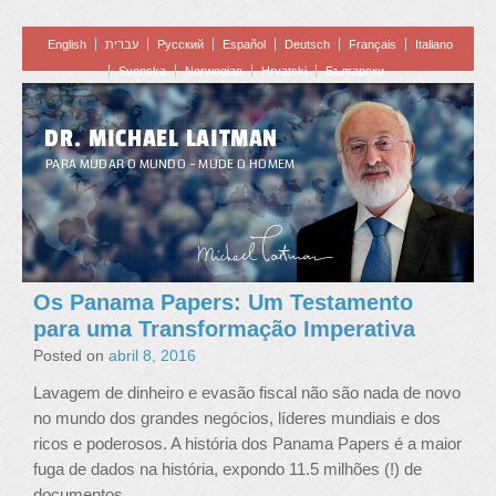
English
עברית
Pусский
Español
Deutsch
Français
Italiano
Svenska
Norwegian
Hrvatski
Български
DR. MICHAEL LAITMAN
PARA MUDAR O MUNDO – MUDE O HOMEM
Os Panama Papers: Um Testamento
para uma Transformação Imperativa
Posted on
abril 8, 2016
Lavagem de dinheiro e evasão fiscal não são nada de novo
no mundo dos grandes negócios, líderes mundiais e dos
ricos e poderosos. A história dos Panama Papers é a maior
fuga de dados na história, expondo 11.5 milhões (!) de
…
documentos