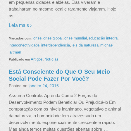
em pequenas cidades e aldeias. Elas viveram e
trabalharam no mesmo local e raramente viajaram. Hoje
…
as
Leia mais ›
crise
crise global
crise mundial
educação integral
Marcados com:
,
,
,
,
interconectividade
interdependência
leis da natureza
michael
,
,
,
laitman
Artigos
Notícias
Publicado em
,
Está Consciente do Que O Seu Meio
Social Pode Fazer Por Você?
Posted on
janeiro 24, 2016
Assuma Controle. Aprenda Como 2 Forças do
Desenvolvimento Podem Beneficiar Ou Prejudicá-lo Em
comparação com os níveis inanimado, vegetativo e animal
da natureza, a humanidade tem atravessado um
desenvolvimento exponencialmente crescente e rápido.
…
Mas ainda temos muitas questões abertas sobre