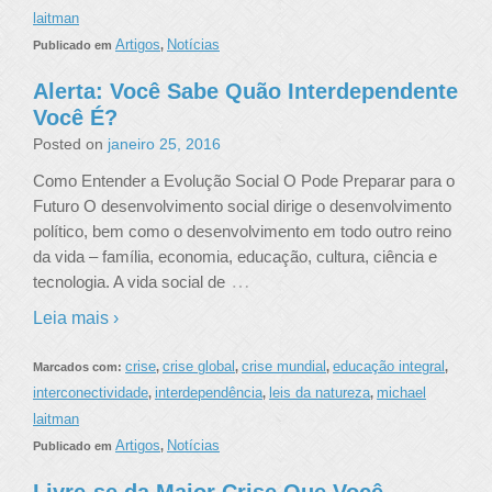
laitman
Artigos
Notícias
Publicado em
,
Alerta: Você Sabe Quão Interdependente
Você É?
Posted on
janeiro 25, 2016
Como Entender a Evolução Social O Pode Preparar para o
Futuro O desenvolvimento social dirige o desenvolvimento
político, bem como o desenvolvimento em todo outro reino
da vida – família, economia, educação, cultura, ciência e
…
tecnologia. A vida social de
Leia mais ›
crise
crise global
crise mundial
educação integral
Marcados com:
,
,
,
,
interconectividade
interdependência
leis da natureza
michael
,
,
,
laitman
Artigos
Notícias
Publicado em
,