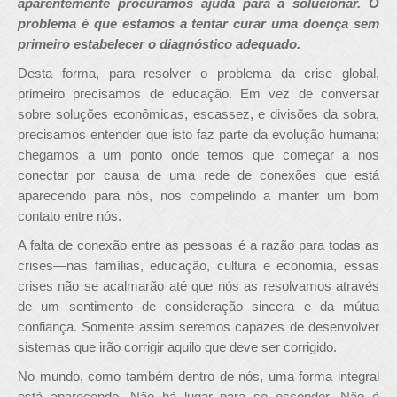
aparentemente procuramos ajuda para a solucionar. O
problema é que estamos a tentar curar uma doença sem
primeiro estabelecer o diagnóstico adequado.
Desta forma, para resolver o problema da crise global,
primeiro precisamos de educação. Em vez de conversar
sobre soluções econômicas, escassez, e divisões da sobra,
precisamos entender que isto faz parte da evolução humana;
chegamos a um ponto onde temos que começar a nos
conectar por causa de uma rede de conexões que está
aparecendo para nós, nos compelindo a manter um bom
contato entre nós.
A falta de conexão entre as pessoas é a razão para todas as
crises—nas famílias, educação, cultura e economia, essas
crises não se acalmarão até que nós as resolvamos através
de um sentimento de consideração sincera e da mútua
confiança. Somente assim seremos capazes de desenvolver
sistemas que irão corrigir aquilo que deve ser corrigido.
No mundo, como também dentro de nós, uma forma integral
está aparecendo. Não há lugar para se esconder. Não é