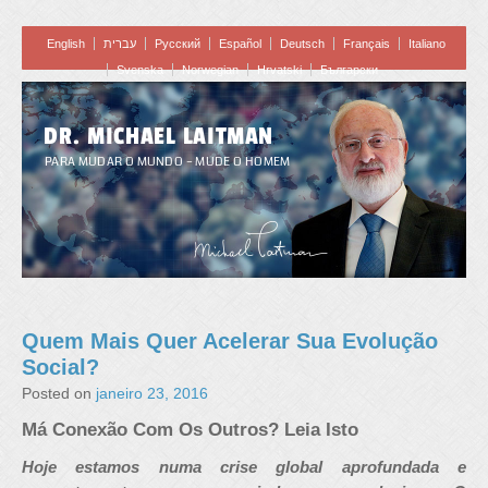
English
עברית
Pусский
Español
Deutsch
Français
Italiano
Svenska
Norwegian
Hrvatski
Български
DR. MICHAEL LAITMAN
PARA MUDAR O MUNDO – MUDE O HOMEM
Quem Mais Quer Acelerar Sua Evolução
Social?
Posted on
janeiro 23, 2016
Má Conexão Com Os Outros? Leia Isto
Hoje estamos numa crise global aprofundada e