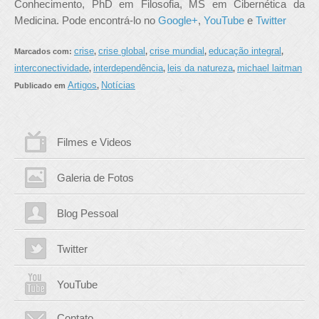
Conhecimento, PhD em Filosofia, MS em Cibernética da
Medicina. Pode encontrá-lo no
Google+
,
YouTube
e
Twitter
crise
crise global
crise mundial
educação integral
Marcados com:
,
,
,
,
interconectividade
interdependência
leis da natureza
michael laitman
,
,
,
Artigos
Notícias
Publicado em
,
Filmes e Videos
Galeria de Fotos
Blog Pessoal
Twitter
YouTube
Contato