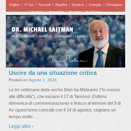
English
עברית
Pусский
Español
Deutsch
Français
Portuguese
Svenska
Norwegian
Hrvatski
Български
DR. MICHAEL LAITMAN
PER CAMBIARE IL MONDO – CAMBIAMO L'UOMO
Uscire da una situazione critica
Posted on
Agosto 1, 2016
Le tre settimane dette anche Bein ha-Metzarim (“In mezzo
alle difficoltà”), che iniziano il 17 di Tammuz (l’ultima
domenica di commemorazione) e finisce al termine del 9 di
Av (quest’anno coincide con il 14 di agosto), segnano un
…
tempo molto
Leggi altro ›