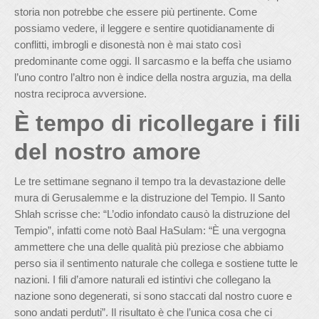
storia non potrebbe che essere più pertinente. Come
possiamo vedere, il leggere e sentire quotidianamente di
conflitti, imbrogli e disonestà non è mai stato così
predominante come oggi. Il sarcasmo e la beffa che usiamo
l’uno contro l’altro non è indice della nostra arguzia, ma della
nostra reciproca avversione.
È tempo di ricollegare i fili
del nostro amore
Le tre settimane segnano il tempo tra la devastazione delle
mura di Gerusalemme e la distruzione del Tempio. Il Santo
Shlah scrisse che: “L’odio infondato causò la distruzione del
Tempio”, infatti come notò Baal HaSulam: “È una vergogna
ammettere che una delle qualità più preziose che abbiamo
perso sia il sentimento naturale che collega e sostiene tutte le
nazioni. I fili d’amore naturali ed istintivi che collegano la
nazione sono degenerati, si sono staccati dal nostro cuore e
sono andati perduti”. Il risultato è che l’unica cosa che ci