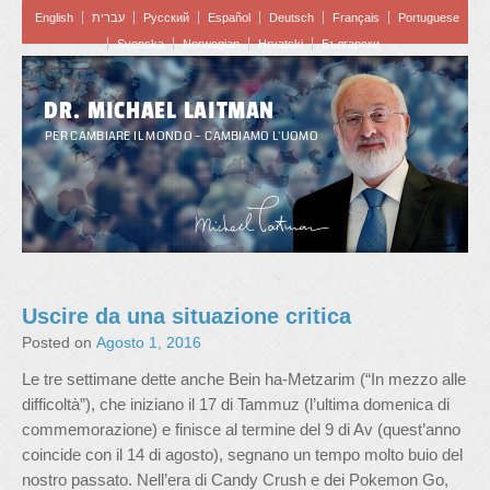
English
עברית
Pусский
Español
Deutsch
Français
Portuguese
Svenska
Norwegian
Hrvatski
Български
DR. MICHAEL LAITMAN
PER CAMBIARE IL MONDO – CAMBIAMO L'UOMO
Uscire da una situazione critica
Posted on
Agosto 1, 2016
Le tre settimane dette anche Bein ha-Metzarim (“In mezzo alle
difficoltà”), che iniziano il 17 di Tammuz (l’ultima domenica di
commemorazione) e finisce al termine del 9 di Av (quest’anno
coincide con il 14 di agosto), segnano un tempo molto buio del
nostro passato. Nell’era di Candy Crush e dei Pokemon Go,