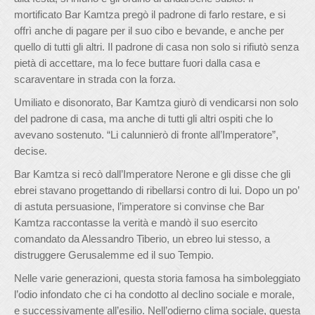
mortificato Bar Kamtza pregò il padrone di farlo restare, e si
offrì anche di pagare per il suo cibo e bevande, e anche per
quello di tutti gli altri. Il padrone di casa non solo si rifiutò senza
pietà di accettare, ma lo fece buttare fuori dalla casa e
scaraventare in strada con la forza.
Umiliato e disonorato, Bar Kamtza giurò di vendicarsi non solo
del padrone di casa, ma anche di tutti gli altri ospiti che lo
avevano sostenuto. “Li calunnierò di fronte all’Imperatore”,
decise.
Bar Kamtza si recò dall’Imperatore Nerone e gli disse che gli
ebrei stavano progettando di ribellarsi contro di lui. Dopo un po’
di astuta persuasione, l’imperatore si convinse che Bar
Kamtza raccontasse la verità e mandò il suo esercito
comandato da Alessandro Tiberio, un ebreo lui stesso, a
distruggere Gerusalemme ed il suo Tempio.
Nelle varie generazioni, questa storia famosa ha simboleggiato
l’odio infondato che ci ha condotto al declino sociale e morale,
e successivamente all’esilio. Nell’odierno clima sociale, questa