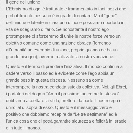
Il gene dell’unione
L’Ebraismo di oggi è fratturato e frammentato in tanti pezzi che
probabilmente nessuno è in grado di contare. Ma il “gene”
dell’unione è latente in ciascuno di noi e possiamo riportarlo in
vita se scegliamo di farlo. Se nonostante il nostro ego
prorompente ci sforzeremo di unire le nostre forze verso un
obiettivo comune come una nazione ebraica (fornendo
all’umanità un esempio di unione, proprio quando ne ha un
grande bisogno), avremo realizzato la nostra vocazione.
Questo è il tempo di prendere l’iniziativa. Il mondo continua a
cadere verso il basso ed è evidente come l’ego abbia un
grande peso in questa discesa. Nessuno sa come
interrompere la nostra condotta suicida collettiva. Noi, gli Ebrei,
i portatori del dogma “Ama il prossimo tuo come te stesso”
dobbiamo accettare la sfida, mettere da parte il nostro ego e
unirci al di sopra di esso. Questo è il messaggio vero e
positivo che dobbiamo recepire da “Le tre settimane” ed è
l’unica cosa che ci potrà garantire sicurezza e felicità in Israele
e in tutto il mondo.