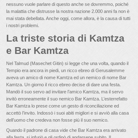
nessuno vuole parlare di questo anche se dovremmo, poiché
la malattia che distrusse la nostra nazione 2.000 anni fa non è
mai stata debellata. Anche oggi, come allora, è la causa di tutti
i nostri problemi.
La triste storia di Kamtza
e Bar Kamtza
Nel Talmud (Masechet Gitin) si legge che una volta, quando il
Tempio era ancora in piedi, un ricco ebreo di Gerusalemme
aveva un amico di nome Kamtza ed un nemico di nome Bar
Kamtza. Un giorno il ricco ebreo decise di dare una festa.
Mandò il suo servo ad invitare l’amico Kamtza, ma il servo
invitò erroneamente il suo nemico Bar Kamtza. L’esterrefatto
Bar Kamtza lo prese come un gesto di riconciliazione ed
accettò l’invito. Indossò i suoi abiti migliori e si avviò alla casa
dell’uomo che credeva non fosse più il suo nemico.
Quando il padrone di casa vide che Bar Kamtza era arrivato
alla festa, si infuriò e gli ordinò di andarsene subito. Il