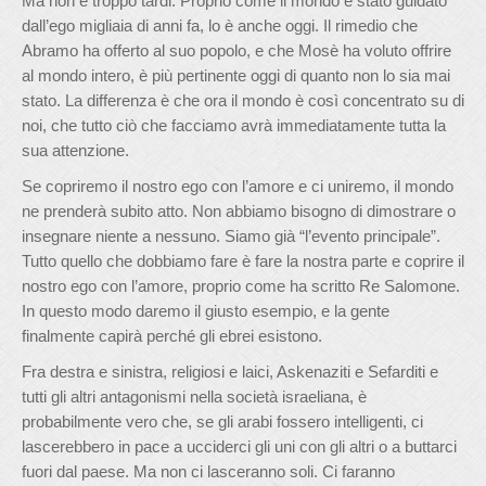
Ma non è troppo tardi. Proprio come il mondo è stato guidato
dall’ego migliaia di anni fa, lo è anche oggi. Il rimedio che
Abramo ha offerto al suo popolo, e che Mosè ha voluto offrire
al mondo intero, è più pertinente oggi di quanto non lo sia mai
stato. La differenza è che ora il mondo è così concentrato su di
noi, che tutto ciò che facciamo avrà immediatamente tutta la
sua attenzione.
Se copriremo il nostro ego con l’amore e ci uniremo, il mondo
ne prenderà subito atto. Non abbiamo bisogno di dimostrare o
insegnare niente a nessuno. Siamo già “l’evento principale”.
Tutto quello che dobbiamo fare è fare la nostra parte e coprire il
nostro ego con l’amore, proprio come ha scritto Re Salomone.
In questo modo daremo il giusto esempio, e la gente
finalmente capirà perché gli ebrei esistono.
Fra destra e sinistra, religiosi e laici, Askenaziti e Sefarditi e
tutti gli altri antagonismi nella società israeliana, è
probabilmente vero che, se gli arabi fossero intelligenti, ci
lascerebbero in pace a ucciderci gli uni con gli altri o a buttarci
fuori dal paese. Ma non ci lasceranno soli. Ci faranno