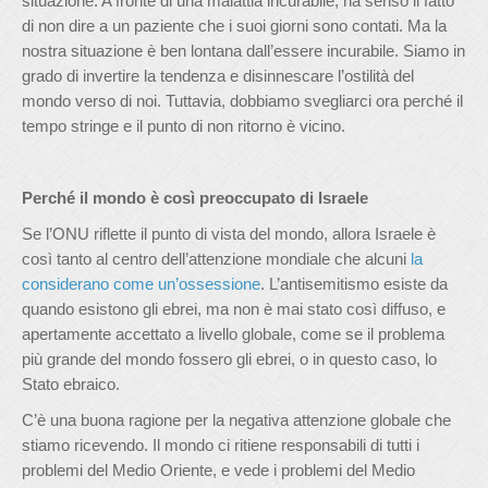
situazione. A fronte di una malattia incurabile, ha senso il fatto
di non dire a un paziente che i suoi giorni sono contati. Ma la
nostra situazione è ben lontana dall’essere incurabile. Siamo in
grado di invertire la tendenza e disinnescare l’ostilità del
mondo verso di noi. Tuttavia, dobbiamo svegliarci ora perché il
tempo stringe e il punto di non ritorno è vicino.
Perché il mondo è così preoccupato di Israele
Se l’ONU riflette il punto di vista del mondo, allora Israele è
così tanto al centro dell’attenzione mondiale che alcuni
la
considerano come un’ossessione
. L’antisemitismo esiste da
quando esistono gli ebrei, ma non è mai stato così diffuso, e
apertamente accettato a livello globale, come se il problema
più grande del mondo fossero gli ebrei, o in questo caso, lo
Stato ebraico.
C’è una buona ragione per la negativa attenzione globale che
stiamo ricevendo. Il mondo ci ritiene responsabili di tutti i
problemi del Medio Oriente, e vede i problemi del Medio