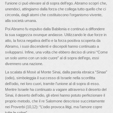
l’unione ci può elevare al di sopra dell’ego. Abramo scoprì che,
unendoci, attingiamo dalla forza che collega tutto quello che ci
circonda, dagli atomi che costituiscono l’organismo vivente,
alla società umana.
Poi Abramo fu espulso dalla Babilonia e continuò a diffondere
la sua saggezza ovunque andasse. Utilizzando le due forze in
atto, la forza negativa dell’io e la forza positiva scoperta da
Abramo, i suoi discendenti e discepoli hanno continuato a
svilupparsi. Infine, una volta che ebbero deciso di unirsi “Come
un solo uomo con un solo cuore” al di sopra dell’ego, essi
divennero una nazione.
La scalata di Mosè al Monte Sinai, dalla parola ebraica “
Sinaa”
(odio), simboleggia il successo di Israele nella sconfitta
dell’odio, nei loro cuori, tramite l’unione al di sopra di esso.
Mentre Israele ha continuato a vagare attraverso il deserto del
Sinai, il deserto dell’odio, gli ebrei hanno potuto perfezionare il
proprio metodo, che il re Salomone descrisse succintamente
nei Proverbi (10,12): “L’odio provoca litigi, ma l’amore copre
tutte le colpe”.