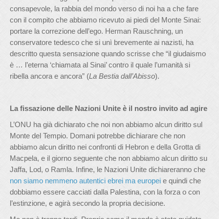
consapevole, la rabbia del mondo verso di noi ha a che fare
con il compito che abbiamo ricevuto ai piedi del Monte Sinai:
portare la correzione dell’ego. Herman Rauschning, un
conservatore tedesco che si unì brevemente ai nazisti, ha
descritto questa sensazione quando scrisse che “il giudaismo
è … l’eterna ‘chiamata al Sinai’ contro il quale l’umanità si
ribella ancora e ancora” (
La Bestia dall’Abisso
).
La fissazione delle Nazioni Unite è il nostro invito ad agire
L’ONU ha già dichiarato che noi non abbiamo alcun diritto sul
Monte del Tempio. Domani potrebbe dichiarare che non
abbiamo alcun diritto nei confronti di Hebron e della Grotta di
Macpela, e il giorno seguente che non abbiamo alcun diritto su
Jaffa, Lod, o Ramla. Infine, le Nazioni Unite dichiareranno che
non siamo nemmeno autentici ebrei ma europei
e quindi che
dobbiamo essere cacciati dalla Palestina, con la forza o con
l’estinzione, e agirà secondo la propria decisione.