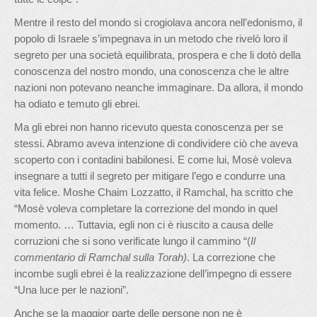
Mentre il resto del mondo si crogiolava ancora nell’edonismo, il
popolo di Israele s’impegnava in un metodo che rivelò loro il
segreto per una società equilibrata, prospera e che li dotò della
conoscenza del nostro mondo, una conoscenza che le altre
nazioni non potevano neanche immaginare. Da allora, il mondo
ha odiato e temuto gli ebrei.
Ma gli ebrei non hanno ricevuto questa conoscenza per se
stessi. Abramo aveva intenzione di condividere ciò che aveva
scoperto con i contadini babilonesi. E come lui, Mosè voleva
insegnare a tutti il segreto per mitigare l’ego e condurre una
vita felice. Moshe Chaim Lozzatto, il Ramchal, ha scritto che
“Mosè voleva completare la correzione del mondo in quel
momento. … Tuttavia, egli non ci è riuscito a causa delle
corruzioni che si sono verificate lungo il cammino “(
Il
commentario di Ramchal sulla Torah)
. La correzione che
incombe sugli ebrei è la realizzazione dell’impegno di essere
“Una luce per le nazioni”.
Anche se la maggior parte delle persone non ne è