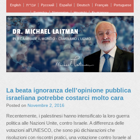
English
עברית
Pусский
Español
Deutsch
Français
Portuguese
Svenska
Norwegian
Hrvatski
Български
DR. MICHAEL LAITMAN
PER CAMBIARE IL MONDO – CAMBIAMO L'UOMO
La beata ignoranza dell’opinione pubblica
israeliana potrebbe costarci molto cara
Posted on
Novembre 2, 2016
Recentemente, i palestinesi hanno intensificato la loro guerra
politica alle Nazioni Unite, contro Israele. A differenza delle
votazioni all’UNESCO, che sono più dichiarazioni che
risoluzioni con riscontri pratici, una votazione contro Israele al