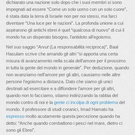
dichiarato una nazione solo dopo che i suoi membri si sono
impegnati ad essere “Come un solo uomo con un solo cuore”,
è stata data la terra di Israele non per noi stessi, ma farci
diventare “Una luce per le nazioni”. La profonda unione a cui
aspirarono gli antichi ebrei è quel “qualcosa di nuovo” di cui il
mondo ha un disperato bisogno, l’antidoto all’egoismo.
Nel suo saggio “
Arvut
(La responsabilità reciproca)”, Baal
Hasulam scrive che amando gli altri “si apporta una certa
misura di avanzamento nella scala dell’amore per il prossimo
in tutta la gente del mondo in generale”. Per deduzione, quando
non avanziamo nell’amore per gli altri, causiamo nelle altre
persone l’egoismo a distanza. Dato che siamo gli unici
destinati ad esercitare e a diffondere l’amore per gli altri,
quando non lo facciamo, stiamo indirizzando la rabbia del
mondo contro di noi e la
gente ci incolpa di ogni problema
del
mondo. Il professore di studi coranici, Imad Hamato ha
espresso
molto acutamente questa percezione quando ha
detto: “Anche quando combattono i pesci nel mare, dietro ci
sono gli Ebrei”.