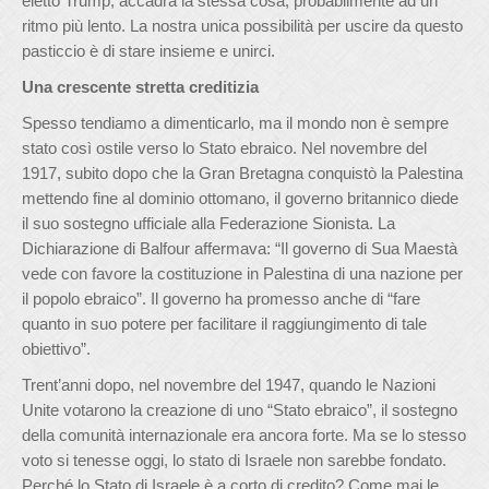
eletto Trump, accadrà la stessa cosa, probabilmente ad un
ritmo più lento. La nostra unica possibilità per uscire da questo
pasticcio è di stare insieme e unirci.
Una crescente stretta creditizia
Spesso tendiamo a dimenticarlo, ma il mondo non è sempre
stato così ostile verso lo Stato ebraico. Nel novembre del
1917, subito dopo che la Gran Bretagna conquistò la Palestina
mettendo fine al dominio ottomano, il governo britannico diede
il suo sostegno ufficiale alla Federazione Sionista. La
Dichiarazione di Balfour affermava: “Il governo di Sua Maestà
vede con favore la costituzione in Palestina di una nazione per
il popolo ebraico”. Il governo ha promesso anche di “fare
quanto in suo potere per facilitare il raggiungimento di tale
obiettivo”.
Trent’anni dopo, nel novembre del 1947, quando le Nazioni
Unite votarono la creazione di uno “Stato ebraico”, il sostegno
della comunità internazionale era ancora forte. Ma se lo stesso
voto si tenesse oggi, lo stato di Israele non sarebbe fondato.
Perché lo Stato di Israele è a corto di credito? Come mai le