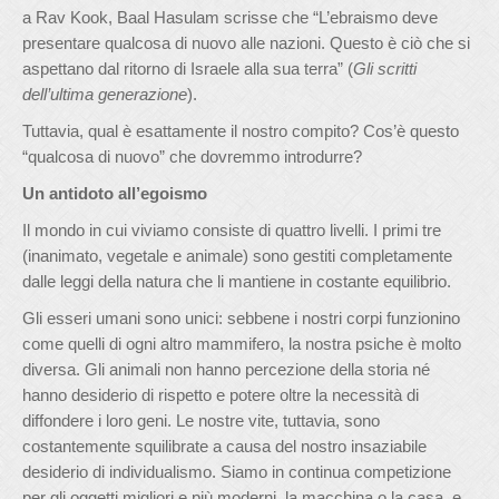
a Rav Kook, Baal Hasulam scrisse che “L’ebraismo deve
presentare qualcosa di nuovo alle nazioni. Questo è ciò che si
aspettano dal ritorno di Israele alla sua terra” (
Gli scritti
dell’ultima generazione
).
Tuttavia, qual è esattamente il nostro compito? Cos’è questo
“qualcosa di nuovo” che dovremmo introdurre?
Un antidoto all’egoismo
Il mondo in cui viviamo consiste di quattro livelli. I primi tre
(inanimato, vegetale e animale) sono gestiti completamente
dalle leggi della natura che li mantiene in costante equilibrio.
Gli esseri umani sono unici: sebbene i nostri corpi funzionino
come quelli di ogni altro mammifero, la nostra psiche è molto
diversa. Gli animali non hanno percezione della storia né
hanno desiderio di rispetto e potere oltre la necessità di
diffondere i loro geni. Le nostre vite, tuttavia, sono
costantemente squilibrate a causa del nostro insaziabile
desiderio di individualismo. Siamo in continua competizione
per gli oggetti migliori e più moderni, la macchina o la casa, e