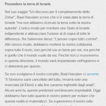
Possedere la terra di Israele
Nel suo saggio “Un discorso per il completamento dello
Zohar
”, Baal Hasulam scrive che ci è stata data la terra di
Israele “ma non abbiamo ricevuto la terra sotto la nostra
autorità”. L’unico modo per meritare uno Stato di Israele
indipendente è abbracciare l’unione al di sopra di tutte le
differenze. Re Salomone disse: “L’amore copre tutti i crimini”.
Allo stesso modo, dobbiamo mettere la nostra solidarietà
sopra tutto il resto, non perché sia un bene per noi, ma perché
è quello che il mondo vuole da noi. Finché non ci muoveremo
in questa direzione, il mondo sarà impantanato nell’egoismo e
ci detesterà per questo.
Se non svolgiamo il nostro compito, Baal Hasulam ci
avverte
:
“Il Sionismo sarà cancellato del tutto, rimarrà solo una
manciata (di Ebrei) e alla fine saranno inghiottiti dagli arabi”.
Alcuni anni fa, queste predizioni sembravano improbabili. Oggi
dobbiamo fare tutto quanto in nostro potere per evitare che
questa realtà si materializzi. Se supereremo il nostro odio