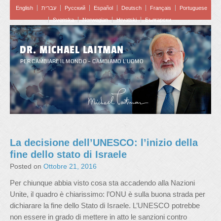
English
עברית
Pусский
Español
Deutsch
Français
Portuguese
Svenska
Norwegian
Hrvatski
Български
DR. MICHAEL LAITMAN
PER CAMBIARE IL MONDO – CAMBIAMO L'UOMO
La decisione dell’UNESCO: l’inizio della
fine dello stato di Israele
Posted on
Ottobre 21, 2016
Per chiunque abbia visto cosa sta accadendo alla Nazioni
Unite, il quadro è chiarissimo: l’ONU è sulla buona strada per
dichiarare la fine dello Stato di Israele. L’UNESCO potrebbe
non essere in grado di mettere in atto le sanzioni contro