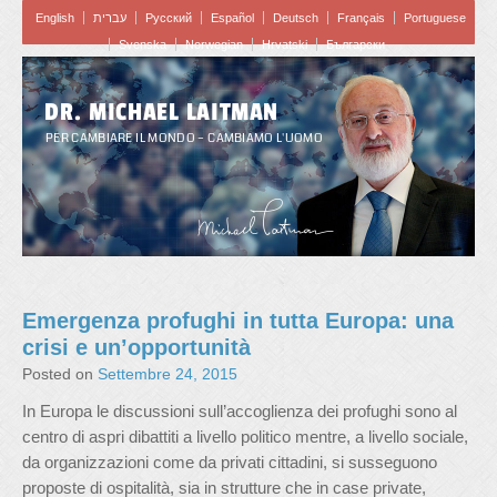
English
עברית
Pусский
Español
Deutsch
Français
Portuguese
Svenska
Norwegian
Hrvatski
Български
DR. MICHAEL LAITMAN
PER CAMBIARE IL MONDO – CAMBIAMO L'UOMO
Emergenza profughi in tutta Europa: una
crisi e un’opportunità
Posted on
Settembre 24, 2015
In Europa le discussioni sull’accoglienza dei profughi sono al
centro di aspri dibattiti a livello politico mentre, a livello sociale,
da organizzazioni come da privati cittadini, si susseguono
proposte di ospitalità, sia in strutture che in case private,