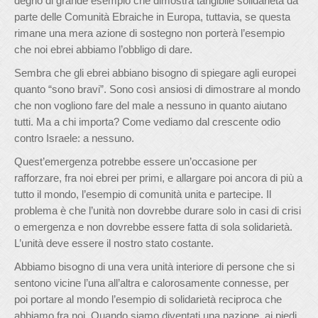
degno di grande esempio che dimostra tangibile solidarietà da
parte delle Comunità Ebraiche in Europa, tuttavia, se questa
rimane una mera azione di sostegno non porterà l’esempio
che noi ebrei abbiamo l’obbligo di dare.
Sembra che gli ebrei abbiano bisogno di spiegare agli europei
quanto “sono bravi”. Sono così ansiosi di dimostrare al mondo
che non vogliono fare del male a nessuno in quanto aiutano
tutti. Ma a chi importa? Come vediamo dal crescente odio
contro Israele: a nessuno.
Quest’emergenza potrebbe essere un’occasione per
rafforzare, fra noi ebrei per primi, e allargare poi ancora di più a
tutto il mondo, l’esempio di comunità unita e partecipe. Il
problema è che l’unità non dovrebbe durare solo in casi di crisi
o emergenza e non dovrebbe essere fatta di sola solidarietà.
L’unità deve essere il nostro stato costante.
Abbiamo bisogno di una vera unità interiore di persone che si
sentono vicine l’una all’altra e calorosamente connesse, per
poi portare al mondo l’esempio di solidarietà reciproca che
abbiamo fra noi. Quando siamo diventati una nazione, ai piedi