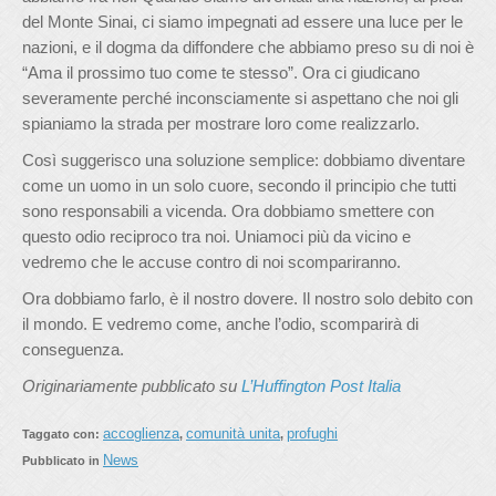
del Monte Sinai, ci siamo impegnati ad essere una luce per le
nazioni, e il dogma da diffondere che abbiamo preso su di noi è
“Ama il prossimo tuo come te stesso”. Ora ci giudicano
severamente perché inconsciamente si aspettano che noi gli
spianiamo la strada per mostrare loro come realizzarlo.
Così suggerisco una soluzione semplice: dobbiamo diventare
come un uomo in un solo cuore, secondo il principio che tutti
sono responsabili a vicenda. Ora dobbiamo smettere con
questo odio reciproco tra noi. Uniamoci più da vicino e
vedremo che le accuse contro di noi scompariranno.
Ora dobbiamo farlo, è il nostro dovere. Il nostro solo debito con
il mondo. E vedremo come, anche l’odio, scomparirà di
conseguenza.
Originariamente pubblicato su
L’Huffington Post Italia
accoglienza
comunità unita
profughi
Taggato con:
,
,
News
Pubblicato in