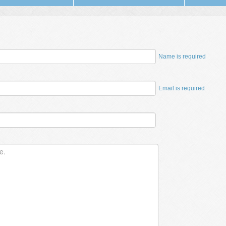
Name is required
Email is required