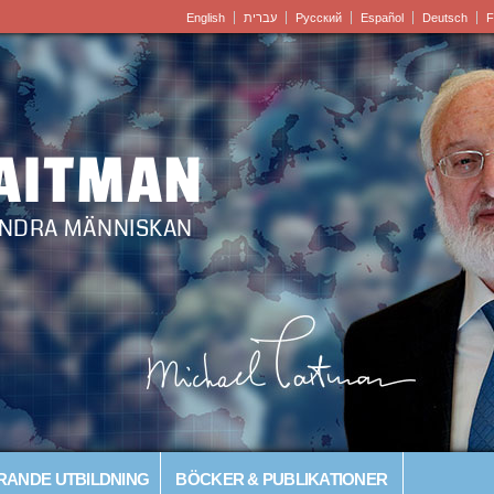
English
עברית
Pусский
Español
Deutsch
F
LAITMAN
ÄRLDEN – FÖRÄNDRA MÄNNISKAN
RANDE UTBILDNING
BÖCKER & PUBLIKATIONER