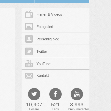
Filmer & Videos
Fotogalleri
Personlig blog
Twitter
YouTube
Kontakt
10,907
521
3,993
Följare
Fans
Prenumeranter