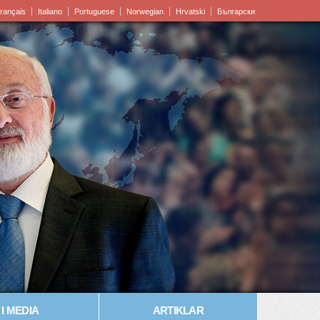
rançais
Italiano
Portuguese
Norwegian
Hrvatski
Български
I MEDIA
ARTIKLAR