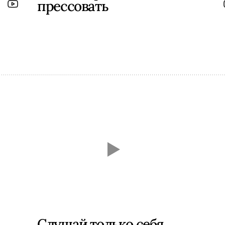
прессовать
Слушай только себя