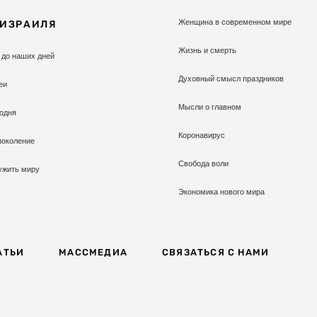
Женщина в современном мире
 ИЗРАИЛЯ
Жизнь и смерть
 до наших дней
Духовный смысл праздников
еи
Мысли о главном
одня
Коронавирус
поколение
Свобода воли
ужить миру
Экономика нового мира
АТЬИ
МАССМЕДИА
СВЯЗАТЬСЯ С НАМИ