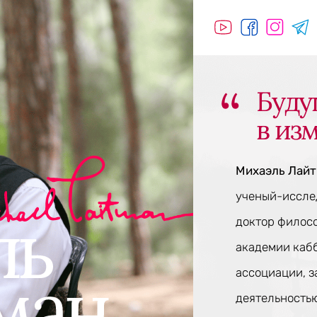
Буду
в из
Михаэль Лай
ученый-исслед
доктор филос
академии каб
ассоциации, 
деятельностью