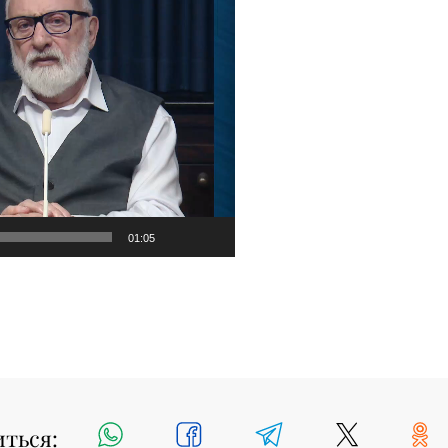
01:05
иться: