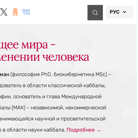
РУС
щее мира -
менении человека
тман
(философия PhD, биокибернетика MSc) –
ователь в области классической каббалы,
офии, основатель и глава Международной
балы (МАК) – независимой, некоммерческой
занимающейся научной и просветительской
 в области науки каббала.
Подробнее →