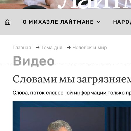
О МИХАЭЛЕ ЛАЙТМАНЕ
НАРО
Главная
→
Тема дня
→
Человек и мир
Видео
Словами мы загрязняе
Слова, поток словесной информации только п
Видеоплеер