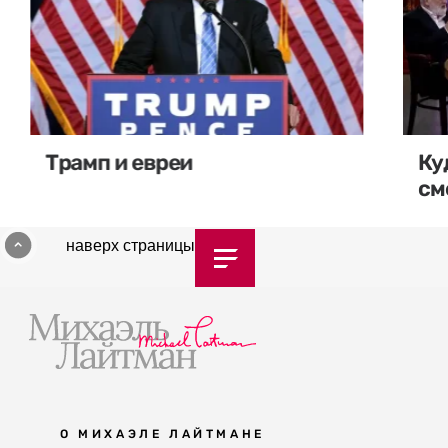
Трамп и евреи
Ку
см
наверх страницы
О МИХАЭЛЕ ЛАЙТМАНЕ