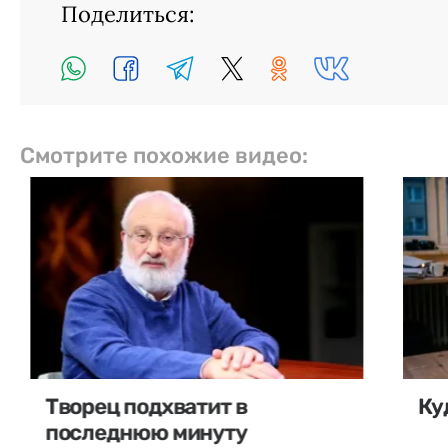
Поделиться:
Смотрите похожие видео:
Творец подхватит в
Ку
последнюю минуту