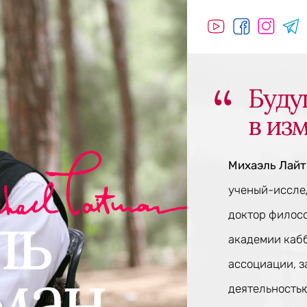
Буду
в из
Михаэль Лай
ученый-исслед
доктор филос
академии каб
ассоциации, 
деятельностью