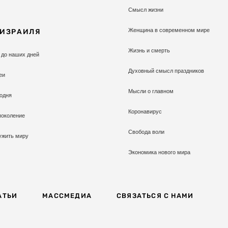
Смысл жизни
Женщина в современном мире
 ИЗРАИЛЯ
Жизнь и смерть
 до наших дней
Духовный смысл праздников
еи
Мысли о главном
одня
Коронавирус
поколение
Свобода воли
ужить миру
Экономика нового мира
АТЬИ
МАССМЕДИА
СВЯЗАТЬСЯ С НАМИ