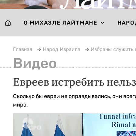
О МИХАЭЛЕ ЛАЙТМАНЕ
НАРО
Главная
→
Народ Израиля
→
Избраны служить
Видео
Евреев истребить нель
Сколько бы евреи не оправдывались, они всег
мира.
Видеоплеер