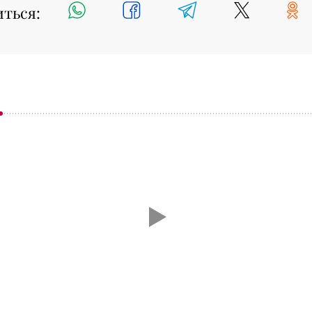
иться: