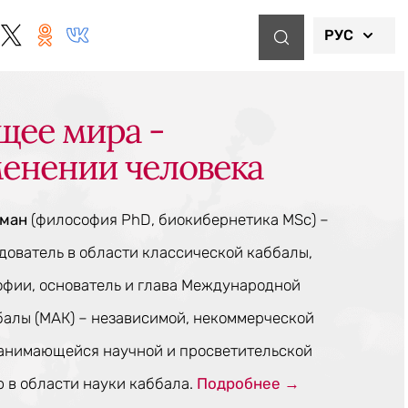
РУС
щее мира -
менении человека
тман
(философия PhD, биокибернетика MSc) –
ователь в области классической каббалы,
офии, основатель и глава Международной
балы (МАК) – независимой, некоммерческой
занимающейся научной и просветительской
 в области науки каббала.
Подробнее →