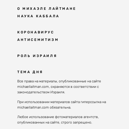
О МИХАЭЛЕ ЛАЙТМАНЕ
НАУКА КАББАЛА
Мудрость каббалы
КОРОНАВИРУС
АНТИСЕМИТИЗМ
Каббала сегодня
Основы каббалы
Антисемитизм в современном мире
РОЛЬ ИЗРАИЛЯ
Великие каббалисты
Причины
Наука будущего поколения
От Авраама до наших дней
ТЕМА ДНЯ
Решение
Восприятие реальности
Почему евреи
Все права на материалы, опубликованные на сайте
Духовные состояния
michaellaitman.com, охраняются в соответствии с
Израиль сегодня
Конгрессы каббалы
законодательством Израиля.
Последнее поколение
Каббалистическая музыка
При использовании материалов сайта гиперссылка на
Избраны служить миру
michaellaitman.com обязательна.
Духовные состояния
Любое использование фотоматериалов агентств,
опубликованных на сайте, строго запрещено.