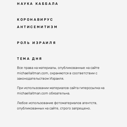
НАУКА КАББАЛА
Мудрость каббалы
КОРОНАВИРУС
АНТИСЕМИТИЗМ
Каббала сегодня
Основы каббалы
Антисемитизм в современном мире
РОЛЬ ИЗРАИЛЯ
Великие каббалисты
Причины
Наука будущего поколения
От Авраама до наших дней
ТЕМА ДНЯ
Решение
Восприятие реальности
Почему евреи
Все права на материалы, опубликованные на сайте
Духовные состояния
michaellaitman.com, охраняются в соответствии с
Израиль сегодня
Конгрессы каббалы
законодательством Израиля.
Последнее поколение
Каббалистическая музыка
При использовании материалов сайта гиперссылка на
Избраны служить миру
michaellaitman.com обязательна.
Духовные состояния
Любое использование фотоматериалов агентств,
опубликованных на сайте, строго запрещено.