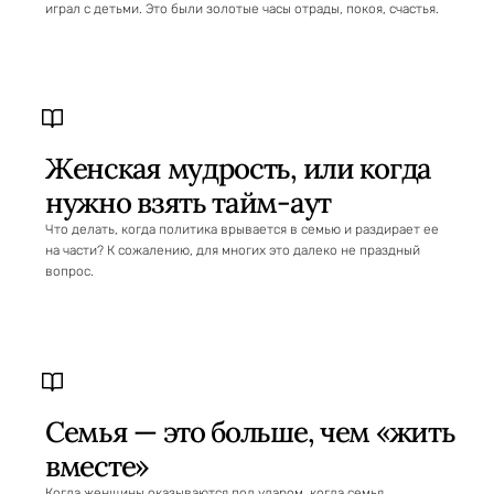
играл с детьми. Это были золотые часы отрады, покоя, счастья.
Женская мудрость, или когда
нужно взять тайм-аут
Что делать, когда политика врывается в семью и раздирает ее
на части? К сожалению, для многих это далеко не праздный
вопрос.
Семья — это больше, чем «жить
вместе»
Когда женщины оказываются под ударом, когда семья