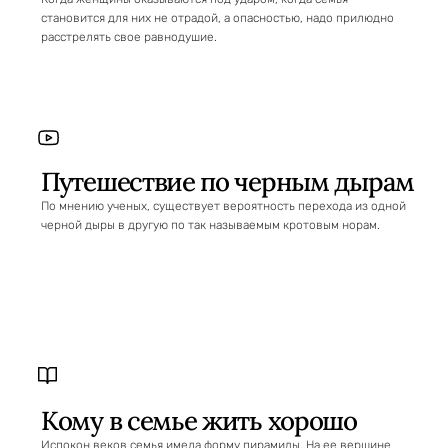
становится для них не отрадой, а опасностью, надо прилюдно
расстрелять свое равнодушие.
Путешествие по черным дырам
По мнению ученых, существует вероятность перехода из одной
черной дыры в другую по так называемым кротовым норам.
Кому в семье жить хорошо
Испокон веков семья имела форму пирамиды. На ее вершине