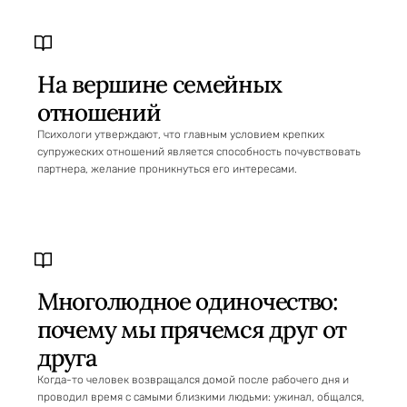
На вершине семейных
отношений
Психологи утверждают, что главным условием крепких
супружеских отношений является способность почувствовать
партнера, желание проникнуться его интересами.
Многолюдное одиночество:
почему мы прячемся друг от
друга
Когда-то человек возвращался домой после рабочего дня и
проводил время с самыми близкими людьми: ужинал, общался,