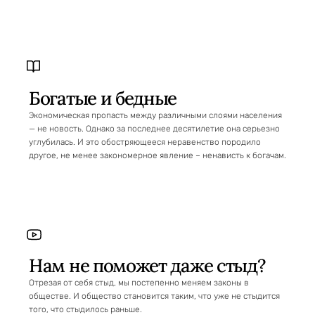
Богатые и бедные
Экономическая пропасть между различными слоями населения
— не новость. Однако за последнее десятилетие она серьезно
углубилась. И это обостряющееся неравенство породило
другое, не менее закономерное явление – ненависть к богачам.
Нам не поможет даже стыд?
Отрезая от себя стыд, мы постепенно меняем законы в
обществе. И общество становится таким, что уже не стыдится
того, что стыдилось раньше.