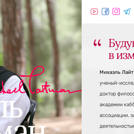
Буду
в из
Михаэль Лай
ученый-исслед
доктор филос
академии каб
ассоциации, 
деятельностью