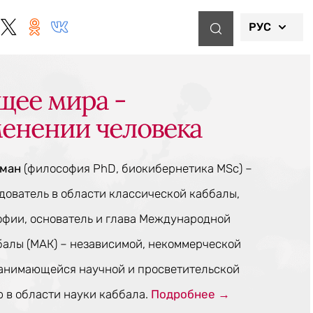
РУС
щее мира -
менении человека
тман
(философия PhD, биокибернетика MSc) –
ователь в области классической каббалы,
офии, основатель и глава Международной
балы (МАК) – независимой, некоммерческой
занимающейся научной и просветительской
 в области науки каббала.
Подробнее →