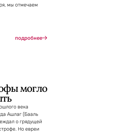
аря, мы отмечаем
подробнее
рофы могло
ыть
рошлого века
да Ашлаг (Бааль
реждал о грядущей
строфе. Но евреи