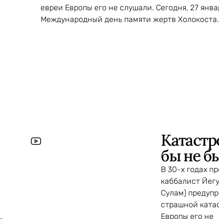
евреи Европы его не слушали. Сегодня, 27 янв
Международный день памяти жертв Холокоста.
Катаст
бы не б
В 30-х годах п
каббалист Йегу
Сулам) предуп
страшной ката
Европы его не