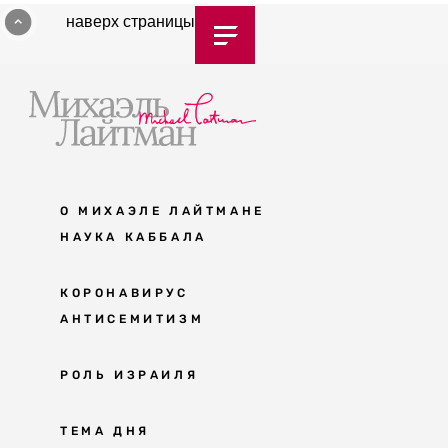
наверх страницы
О МИХАЭЛЕ ЛАЙТМАНЕ
НАУКА КАББАЛА
Мудрость каббалы
КОРОНАВИРУС
АНТИСЕМИТИЗМ
Каббала сегодня
Основы каббалы
Антисемитизм в современном мире
РОЛЬ ИЗРАИЛЯ
Великие каббалисты
Причины
Наука будущего поколения
От Авраама до наших дней
ТЕМА ДНЯ
Решение
Восприятие реальности