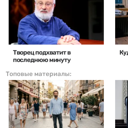
Творец подхватит в
Ку
последнюю минуту
Топовые материалы: