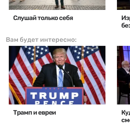
Слушай только себя
Из
бе
Вам будет интересно:
Трамп и евреи
Ку
см