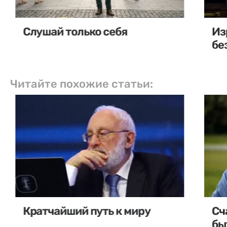
Слушай только себя
Из
бе
Читайте похожие статьи:
Кратчайший путь к миру
Сч
бы