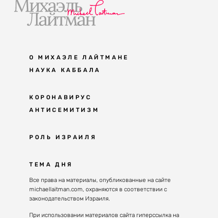
О МИХАЭЛЕ ЛАЙТМАНЕ
НАУКА КАББАЛА
Мудрость каббалы
КОРОНАВИРУС
АНТИСЕМИТИЗМ
Каббала сегодня
Основы каббалы
Антисемитизм в современном мире
РОЛЬ ИЗРАИЛЯ
Великие каббалисты
Причины
Наука будущего поколения
От Авраама до наших дней
ТЕМА ДНЯ
Решение
Восприятие реальности
Почему евреи
Все права на материалы, опубликованные на сайте
Духовные состояния
michaellaitman.com, охраняются в соответствии с
Израиль сегодня
Конгрессы каббалы
законодательством Израиля.
Последнее поколение
Каббалистическая музыка
При использовании материалов сайта гиперссылка на