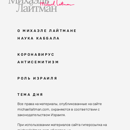
О МИХАЭЛЕ ЛАЙТМАНЕ
НАУКА КАББАЛА
Мудрость каббалы
КОРОНАВИРУС
АНТИСЕМИТИЗМ
Каббала сегодня
Основы каббалы
Антисемитизм в современном мире
РОЛЬ ИЗРАИЛЯ
Великие каббалисты
Причины
Наука будущего поколения
От Авраама до наших дней
ТЕМА ДНЯ
Решение
Восприятие реальности
Почему евреи
Все права на материалы, опубликованные на сайте
Духовные состояния
michaellaitman.com, охраняются в соответствии с
Израиль сегодня
Конгрессы каббалы
законодательством Израиля.
Последнее поколение
Каббалистическая музыка
При использовании материалов сайта гиперссылка на
Избраны служить миру