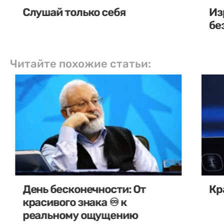
Слушай только себя
Из
бе
Читайте похожие статьи:
День бесконечности: От
Кр
красивого знака ♾️ к
реальному ощущению