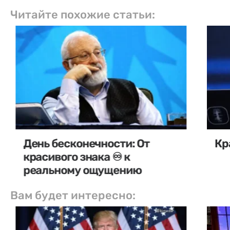
Читайте похожие статьи:
День бесконечности: От
Кр
красивого знака ♾️ к
реальному ощущению
Вам будет интересно: