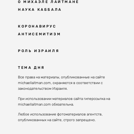
О МИХАЭЛЕ ЛАЙТМАНЕ
НАУКА КАББАЛА
Мудрость каббалы
КОРОНАВИРУС
АНТИСЕМИТИЗМ
Каббала сегодня
Основы каббалы
Антисемитизм в современном мире
РОЛЬ ИЗРАИЛЯ
Великие каббалисты
Причины
Наука будущего поколения
От Авраама до наших дней
ТЕМА ДНЯ
Решение
Восприятие реальности
Почему евреи
Все права на материалы, опубликованные на сайте
Духовные состояния
michaellaitman.com, охраняются в соответствии с
Израиль сегодня
Конгрессы каббалы
законодательством Израиля.
Последнее поколение
Каббалистическая музыка
При использовании материалов сайта гиперссылка на
Избраны служить миру
michaellaitman.com обязательна.
Духовные состояния
Любое использование фотоматериалов агентств,
опубликованных на сайте, строго запрещено.