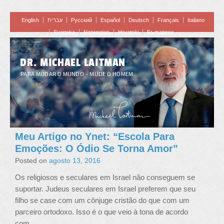
English
עברית
Pусский
Español
Deutsch
Français
Italiano
Svenska
Norwegian
Hrvatski
Български
DR. MICHAEL LAITMAN
PARA MUDAR O MUNDO – MUDE O HOMEM
Meu Artigo no Ynet: “Escola Para
Emoções: O Ódio Se Torna Amor”
Posted on
agosto 13, 2016
Os religiosos e seculares em Israel não conseguem se
suportar. Judeus seculares em Israel preferem que seu
filho se case com um cônjuge cristão do que com um
parceiro ortodoxo. Isso é o que veio à tona de acordo
…
com