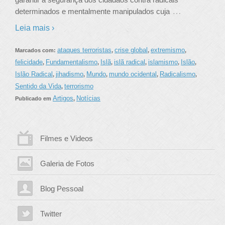
…
determinados e mentalmente manipulados cuja
Leia mais ›
ataques terroristas
crise global
extremismo
Marcados com:
,
,
,
felicidade
Fundamentalismo
Islã
islã radical
islamismo
Islão
,
,
,
,
,
,
Islão Radical
jihadismo
Mundo
mundo ocidental
Radicalismo
,
,
,
,
,
Sentido da Vida
terrorismo
,
Artigos
Notícias
Publicado em
,
Filmes e Videos
Galeria de Fotos
Blog Pessoal
Twitter