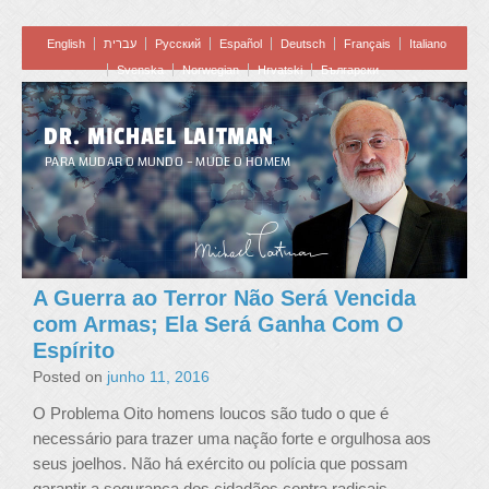
English
עברית
Pусский
Español
Deutsch
Français
Italiano
Svenska
Norwegian
Hrvatski
Български
DR. MICHAEL LAITMAN
PARA MUDAR O MUNDO – MUDE O HOMEM
A Guerra ao Terror Não Será Vencida
com Armas; Ela Será Ganha Com O
Espírito
Posted on
junho 11, 2016
O Problema Oito homens loucos são tudo o que é
necessário para trazer uma nação forte e orgulhosa aos
seus joelhos. Não há exército ou polícia que possam
garantir a segurança dos cidadãos contra radicais