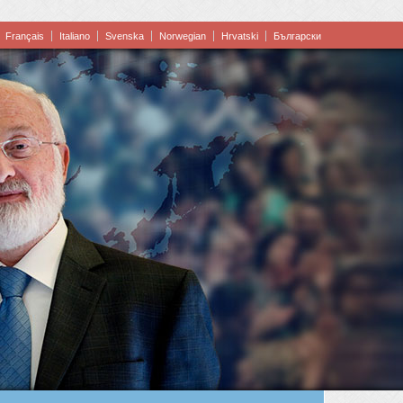
Français
Italiano
Svenska
Norwegian
Hrvatski
Български