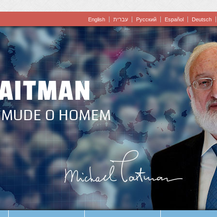
English
עברית
Pусский
Español
Deutsch
LAITMAN
 MUDE O HOMEM