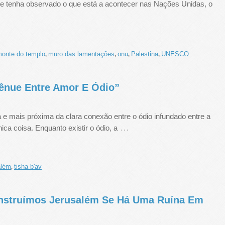
e tenha observado o que está a acontecer nas Nações Unidas, o
onte do templo
muro das lamentações
onu
Palestina
UNESCO
,
,
,
,
Tênue Entre Amor E Ódio”
ta e mais próxima da clara conexão entre o ódio infundado entre a
…
ica coisa. Enquanto existir o ódio, a
além
tisha b'av
,
nstruímos Jerusalém Se Há Uma Ruína Em