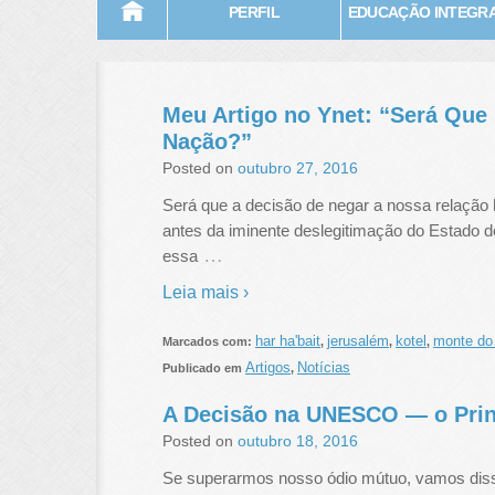
PERFIL
EDUCAÇÃO INTEGR
Meu Artigo no Ynet: “Será Q
Nação?”
Posted on
outubro 27, 2016
Será que a decisão de negar a nossa relação 
antes da iminente deslegitimação do Estado d
…
essa
Leia mais ›
har ha'bait
jerusalém
kotel
monte do
Marcados com:
,
,
,
Artigos
Notícias
Publicado em
,
A Decisão na UNESCO — o Princ
Posted on
outubro 18, 2016
Se superarmos nosso ódio mútuo, vamos disso