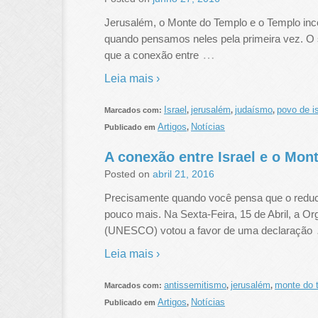
Jerusalém, o Monte do Templo e o Templo inc
quando pensamos neles pela primeira vez. O s
…
que a conexão entre
Leia mais ›
Israel
jerusalém
judaísmo
povo de is
Marcados com:
,
,
,
Artigos
Notícias
Publicado em
,
A conexão entre Israel e o Mon
Posted on
abril 21, 2016
Precisamente quando você pensa que o reduc
pouco mais. Na Sexta-Feira, 15 de Abril, a Or
(UNESCO) votou a favor de uma declaração
Leia mais ›
antissemitismo
jerusalém
monte do 
Marcados com:
,
,
Artigos
Notícias
Publicado em
,