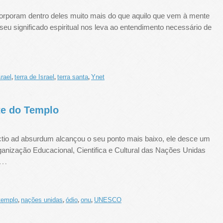
orporam dentro deles muito mais do que aquilo que vem à mente
eu significado espiritual nos leva ao entendimento necessário de
rael
terra de Israel
terra santa
Ynet
,
,
,
te do Templo
tio ad absurdum alcançou o seu ponto mais baixo, ele desce um
ganização Educacional, Cientifica e Cultural das Nações Unidas
…
templo
nações unidas
ódio
onu
UNESCO
,
,
,
,