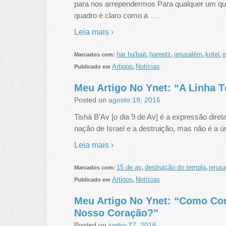
para nos arrependermos Para qualquer um qu
…
quadro é claro como a
Leia mais ›
har ha'bait
hareetz
jerusalém
kotel
m
Marcados com:
,
,
,
,
Artigos
Notícias
Publicado em
,
Meu Artigo No Ynet: “A Linha 
Posted on
agosto 19, 2016
Tishá B’Av [o dia 9 de Av] é a expressão dire
nação de Israel e a destruição, mas não é a ún
Leia mais ›
15 de av
destruição do templo
jerus
Marcados com:
,
,
Artigos
Notícias
Publicado em
,
Meu Artigo No Ynet: “Como Co
Nosso Coração?”
Posted on
junho 27, 2016