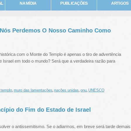
AL
NA MÍDIA
PUBLICAÇÕES
ARTIGOS
ue Nós Perdemos O Nosso Caminho Como
histórica com o Monte do Templo é apenas o tiro de advertência
e Israel em todo o mundo? Será que a verdadeira razão para
 templo
muro das lamentações
nações unidas
onu
UNESCO
,
,
,
,
ípio do Fim do Estado de Israel
lver o antissemitismo. Se o adiarmos, em breve será tarde demais