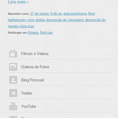
Leia mais ›
17 de tamuz
9 de av
antissemitismo
Bein
Marcados com:
,
,
,
haMeitzarin
crise global
destruição de Jerusalém
destruição do
,
,
,
templo
tisha b'av
,
Artigos
Notícias
Publicado em
,
Filmes e Videos
Galeria de Fotos
Blog Pessoal
Twitter
YouTube