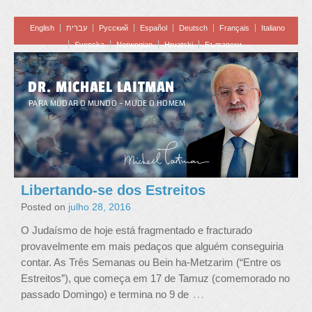
English
עברית
Pусский
Español
Deutsch
Français
Italiano
Svenska
Norwegian
Hrvatski
Български
DR. MICHAEL LAITMAN
PARA MUDAR O MUNDO – MUDE O HOMEM
Libertando-se dos Estreitos
Posted on
julho 28, 2016
O Judaísmo de hoje está fragmentado e fracturado
provavelmente em mais pedaços que alguém conseguiria
contar. As Três Semanas ou Bein ha-Metzarim (“Entre os
Estreitos”), que começa em 17 de Tamuz (comemorado no
…
passado Domingo) e termina no 9 de