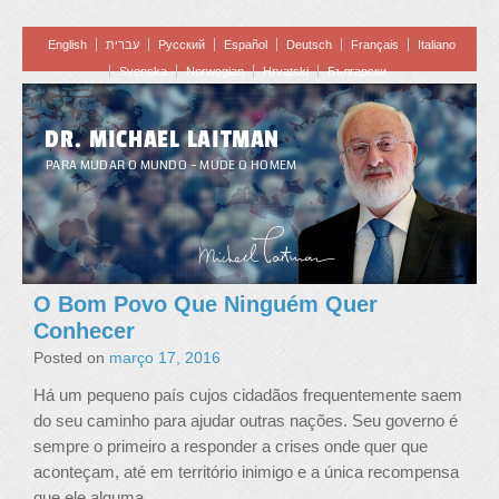
English
עברית
Pусский
Español
Deutsch
Français
Italiano
Svenska
Norwegian
Hrvatski
Български
DR. MICHAEL LAITMAN
PARA MUDAR O MUNDO – MUDE O HOMEM
O Bom Povo Que Ninguém Quer
Conhecer
Posted on
março 17, 2016
Há um pequeno país cujos cidadãos frequentemente saem
do seu caminho para ajudar outras nações. Seu governo é
sempre o primeiro a responder a crises onde quer que
aconteçam, até em território inimigo e a única recompensa
…
que ele alguma