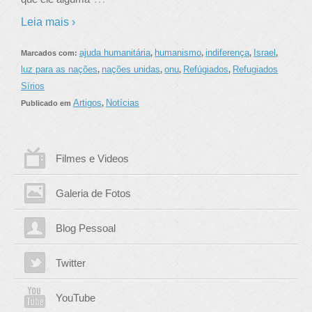
Leia mais ›
ajuda humanitária
humanismo
indiferença
Israel
Marcados com:
,
,
,
,
luz para as nações
nações unidas
onu
Refúgiados
Refugiados
,
,
,
,
Sírios
Artigos
Notícias
Publicado em
,
Filmes e Videos
Galeria de Fotos
Blog Pessoal
Twitter
YouTube