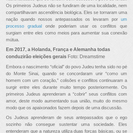
Os primeiros Judeus não se fundiram de uma localidade, nem
compartilhavam ascendência biológica. Eles se tornaram uma
nação quando nossos antepassados os levaram por
um
processo gradual
onde poderiam usar os conflitos que
surgiam entre eles como meios para aumentar sua conexão
mútua.
Em 2017, a Holanda, França e Alemanha todas
conduzirão eleições gerais
Foto: Dreamstime
Embora o nascimento “oficial” do povo Judeu tenha sido no pé
do Monte Sinai, quando se concordaram unir “como um
homem com um coração,” colisões e conflitos continuaram a
surgir entre eles durante muito tempo posteriormente. Os
primeiros Judeus aprenderam a “cobrir” seus conflitos com
amor, deste modo aumentando sua união, muito do mesmo
modo que os apaixonados fazem depois de uma discussão.
Os Judeus aprenderam de seus antepassados que o ego
sozinho não consegue sustentar uma sociedade. Eles
entenderam que a natureza utiliza duas forças básicas, ou se