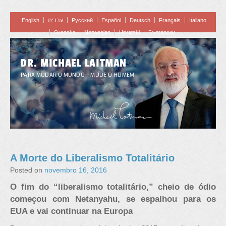
English
עברית
Pусский
Español
Deutsch
Français
Italiano
Svenska
Norwegian
Hrvatski
Български
DR. MICHAEL LAITMAN
PARA MUDAR O MUNDO – MUDE O HOMEM
A Morte do Liberalismo Totalitário
Posted on
novembro 16, 2016
O fim do “liberalismo totalitário,” cheio de ódio
começou com Netanyahu, se espalhou para os
EUA e vai continuar na Europa