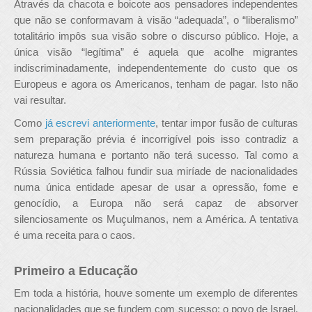
Através da chacota e boicote aos pensadores independentes
que não se conformavam à visão “adequada”, o “liberalismo”
totalitário impôs sua visão sobre o discurso público. Hoje, a
única visão “legítima” é aquela que acolhe migrantes
indiscriminadamente, independentemente do custo que os
Europeus e agora os Americanos, tenham de pagar. Isto não
vai resultar.
Como
já escrevi anteriormente
, tentar impor fusão de culturas
sem preparação prévia é incorrigível pois isso contradiz a
natureza humana e portanto não terá sucesso. Tal como a
Rússia Soviética falhou fundir sua miríade de nacionalidades
numa única entidade apesar de usar a opressão, fome e
genocídio, a Europa não será capaz de absorver
silenciosamente os Muçulmanos, nem a América. A tentativa
é uma receita para o caos.
Primeiro a Educação
Em toda a história, houve somente um exemplo de diferentes
nacionalidades que se fundem com sucesso: o povo de Israel.