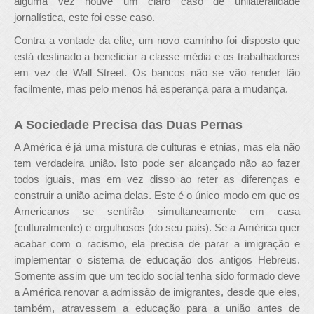
alguma vez houve um claro caso de unilateralidade
jornalística, este foi esse caso.
Contra a vontade da elite, um novo caminho foi disposto que
está destinado a beneficiar a classe média e os trabalhadores
em vez de Wall Street. Os bancos não se vão render tão
facilmente, mas pelo menos há esperança para a mudança.
A Sociedade Precisa das Duas Pernas
A América é já uma mistura de culturas e etnias, mas ela não
tem verdadeira união. Isto pode ser alcançado não ao fazer
todos iguais, mas em vez disso ao reter as diferenças e
construir a união acima delas. Este é o único modo em que os
Americanos se sentirão simultaneamente em casa
(culturalmente) e orgulhosos (do seu país). Se a América quer
acabar com o racismo, ela precisa de parar a imigração e
implementar o sistema de educação dos antigos Hebreus.
Somente assim que um tecido social tenha sido formado deve
a América renovar a admissão de imigrantes, desde que eles,
também, atravessem a educação para a união antes de