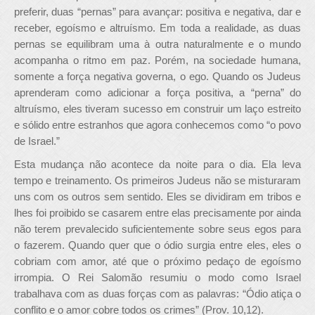
preferir, duas “pernas” para avançar: positiva e negativa, dar e
receber, egoísmo e altruísmo. Em toda a realidade, as duas
pernas se equilibram uma à outra naturalmente e o mundo
acompanha o ritmo em paz. Porém, na sociedade humana,
somente a força negativa governa, o ego. Quando os Judeus
aprenderam como adicionar a força positiva, a “perna” do
altruísmo, eles tiveram sucesso em construir um laço estreito
e sólido entre estranhos que agora conhecemos como “o povo
de Israel.”
Esta mudança não acontece da noite para o dia. Ela leva
tempo e treinamento. Os primeiros Judeus não se misturaram
uns com os outros sem sentido. Eles se dividiram em tribos e
lhes foi proibido se casarem entre elas precisamente por ainda
não terem prevalecido suficientemente sobre seus egos para
o fazerem. Quando quer que o ódio surgia entre eles, eles o
cobriam com amor, até que o próximo pedaço de egoísmo
irrompia. O Rei Salomão resumiu o modo como Israel
trabalhava com as duas forças com as palavras: “Ódio atiça o
conflito e o amor cobre todos os crimes” (Prov. 10,12).