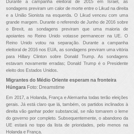
Durante a campanha eleitoral de 2015 em Israel, as
sondagens previram um calor de morte entre o Likud na direita
e a União Sionista na esquerda. O Likud venceu com uma
grande margem. Durante o referendo de Junho de 2016 sobre
o Brexit, as sondagens previram que uma maioria de
apoiantes no Reino Unido votasse permanecer na UE. O
Reino Unido votou na separação. Durante a campanha
eleitoral de 2016 nos EUA, as sondagens previram uma vitória
para Hillary Clinton sobre Donald Trump. As sondagens
estavam novamente erradas; Donald Trump é o Presidente
eleito dos Estados Unidos.
Migrantes do Médio Oriente esperam na fronteira
Húngara
Foto: Dreamstime
Em 2017, a Holanda, França e Alemanha todas terão eleições
gerais. Já está claro que lá, também, os partidos inclinados à
direita vão ganhar poder substancial, se não tomarem o leme
do governo por completo. Subsequentemente, o abandono da
UE estará no topo da lista de prioridades, pelo menos na
Holanda e França.