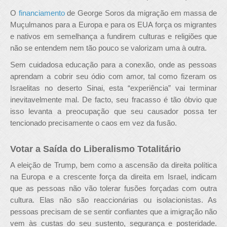
O
financiamento
de George Soros da migração em massa de
Muçulmanos para a Europa e para os EUA força os migrantes
e nativos em semelhança a fundirem culturas e religiões que
não se entendem nem tão pouco se valorizam uma à outra.
Sem cuidadosa educação para a conexão, onde as pessoas
aprendam a cobrir seu ódio com amor, tal como fizeram os
Israelitas no deserto Sinai, esta “experiência” vai terminar
inevitavelmente mal. De facto, seu fracasso é tão óbvio que
isso levanta a preocupação que seu causador possa ter
tencionado precisamente o caos em vez da fusão.
Votar a Saída do Liberalismo Totalitário
A eleição de Trump, bem como a ascensão da direita política
na Europa e a crescente força da direita em Israel, indicam
que as pessoas não vão tolerar fusões forçadas com outra
cultura. Elas não são reaccionárias ou isolacionistas. As
pessoas precisam de se sentir confiantes que a imigração não
vem às custas do seu sustento, segurança e posteridade.