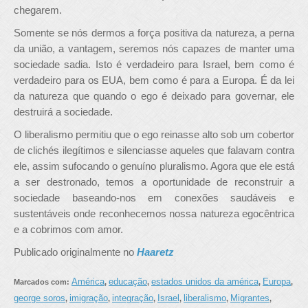
chegarem.
Somente se nós dermos a força positiva da natureza, a perna
da união, a vantagem, seremos nós capazes de manter uma
sociedade sadia. Isto é verdadeiro para Israel, bem como é
verdadeiro para os EUA, bem como é para a Europa. É da lei
da natureza que quando o ego é deixado para governar, ele
destruirá a sociedade.
O liberalismo permitiu que o ego reinasse alto sob um cobertor
de clichés ilegítimos e silenciasse aqueles que falavam contra
ele, assim sufocando o genuíno pluralismo. Agora que ele está
a ser destronado, temos a oportunidade de reconstruir a
sociedade baseando-nos em conexões saudáveis e
sustentáveis onde reconhecemos nossa natureza egocêntrica
e a cobrimos com amor.
Publicado originalmente no
Haaretz
América
educação
estados unidos da américa
Europa
Marcados com:
,
,
,
,
george soros
imigração
integração
Israel
liberalismo
Migrantes
,
,
,
,
,
,