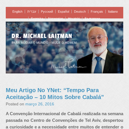
English
עברית
Pусский
Español
Deutsch
Français
Italiano
Svenska
Norwegian
Hrvatski
Български
DR. MICHAEL LAITMAN
PARA MUDAR O MUNDO – MUDE O HOMEM
Meu Artigo No YNet: “Tempo Para
Aceitação – 10 Mitos Sobre Cabalá”
Posted on
março 26, 2016
A Convenção Internacional de Cabalá realizada na semana
passada no Centro de Convenções de Tel Aviv, despertou
a curiosidade e a necessidade entre muitos de entender o