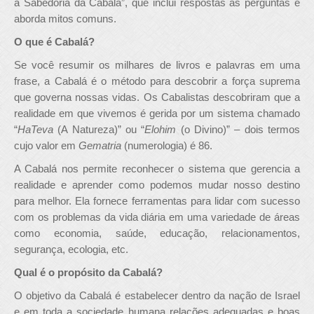
a Sabedoria da Cabalá”, que inclui respostas às perguntas e
aborda mitos comuns.
O que é Cabalá?
Se você resumir os milhares de livros e palavras em uma
frase, a Cabalá é o método para descobrir a força suprema
que governa nossas vidas. Os Cabalistas descobriram que a
realidade em que vivemos é gerida por um sistema chamado
“
HaTeva
(A Natureza)” ou “
Elohim
(o Divino)” – dois termos
cujo valor em
Gematria
(numerologia) é 86.
A Cabalá nos permite reconhecer o sistema que gerencia a
realidade e aprender como podemos mudar nosso destino
para melhor. Ela fornece ferramentas para lidar com sucesso
com os problemas da vida diária em uma variedade de áreas
como economia, saúde, educação, relacionamentos,
segurança, ecologia, etc.
Qual é o propósito da Cabalá?
O objetivo da Cabalá é estabelecer dentro da nação de Israel
e em toda a sociedade humana relações adequadas e boas