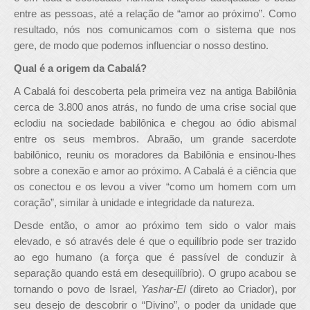
entre as pessoas, até a relação de “amor ao próximo”. Como
resultado, nós nos comunicamos com o sistema que nos
gere, de modo que podemos influenciar o nosso destino.
Qual é a origem da Cabalá?
A Cabalá foi descoberta pela primeira vez na antiga Babilônia
cerca de 3.800 anos atrás, no fundo de uma crise social que
eclodiu na sociedade babilônica e chegou ao ódio abismal
entre os seus membros. Abraão, um grande sacerdote
babilônico, reuniu os moradores da Babilônia e ensinou-lhes
sobre a conexão e amor ao próximo. A Cabalá é a ciência que
os conectou e os levou a viver “como um homem com um
coração”, similar à unidade e integridade da natureza.
Desde então, o amor ao próximo tem sido o valor mais
elevado, e só através dele é que o equilíbrio pode ser trazido
ao ego humano (a força que é passível de conduzir à
separação quando está em desequilíbrio). O grupo acabou se
tornando o povo de Israel,
Yashar-El
(direto ao Criador), por
seu desejo de descobrir o “Divino”, o poder da unidade que