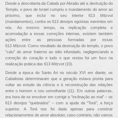
Desde a descoberta da Cabalá por Abraão até a destruição do
Templo, o povo de Israel cumpriu o mandamento do amor ao
próximo, que inclui no seu interior 613
Mitzvot
(mandamentos), contra os 613 desejos egoístas inerentes em
nós. Ao mesmo tempo, na replicação completa e
acomodação a essas correções internas, existem também
ações entre as pessoas formadas por essas
613
Mitzvot
. Como resultado da destruição do templo, o povo
“caiu” do amor fraterno ao ódio infundado, negligenciando a
correção do coração e tudo o que restou foi um foco na
realização prática das 613
Mitzvot
(10).
Desde a época do Santo Ari no século XVI em diante, os
Cabalistas determinaram que a geração estava pronta para
voltar ao estudo da ciência e à reconstrução das relações
entre o homem e seu semelhante (11). Em outras palavras,
era hora de se envolver em corrigir a “inclinação ao mal” – os
613 desejos “quebrados” – com a ajuda da “Torá”, a força
superior. A Torá nos foi dada apenas para construir
relacionamentos de amor absoluto; caso contrário, não vamos