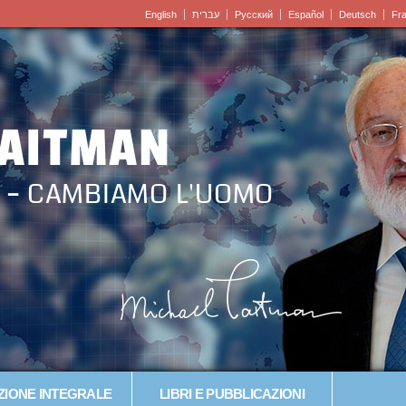
English
עברית
Pусский
Español
Deutsch
Fr
LAITMAN
 – CAMBIAMO L'UOMO
IONE INTEGRALE
LIBRI E PUBBLICAZIONI