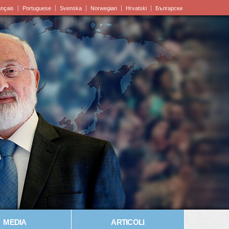
ançais
Portuguese
Svenska
Norwegian
Hrvatski
Български
MEDIA
ARTICOLI