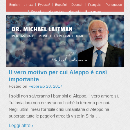
English
עברית
Pусский
Español
Deutsch
Français
Portuguese
Svenska
Norwegian
Hrvatski
Български
DR. MICHAEL LAITMAN
PER CAMBIARE IL MONDO – CAMBIAMO L'UOMO
Il vero motivo per cui Aleppo è così
importante
Posted on
Febbraio 28, 2017
I soldi non salveranno i bambini di Aleppo, il vero amore sì.
Tuttavia loro non ne avranno finché lo terremo per noi.
Negli ultimi mesi l’orribile crisi umanitaria di Aleppo ha
…
superato tutte le peggiori atrocità viste in Siria
Leggi altro ›