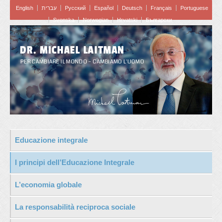
English
עברית
Pусский
Español
Deutsch
Français
Portuguese
Svenska
Norwegian
Hrvatski
Български
DR. MICHAEL LAITMAN
PER CAMBIARE IL MONDO – CAMBIAMO L'UOMO
Educazione integrale
I principi dell’Educazione Integrale
L’economia globale
La responsabilità reciproca sociale